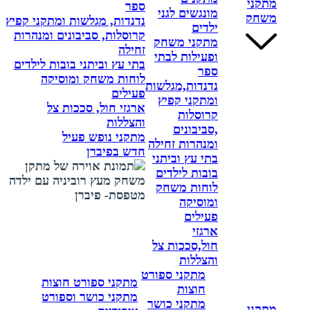
מתקני
ספר
מונגשים לגני
משחק
נדנדות, מגלשות ומתקני קפיץ
ילדים
קרוסלות, סביבונים ומנהרות
מתקני משחק
זחילה
ופעילות לבתי
בתי עץ וביתני בובות לילדים
ספר
לוחות משחק ומוסיקה
נדנדות,מגלשות
פעילים
ומתקני קפיץ
ארגזי חול, סככות צל
קרוסלות
והצללות
,סביבונים
מתקני נופש פעיל
ומנהרות זחילה
חדש בפיברן
בתי עץ וביתני
בובות לילדים
לוחות משחק
ומוסיקה
פעילים
ארגזי
חול,סככות צל
והצללות
מתקני ספורט
מתקני ספורט חוצות
חוצות
מתקני כושר וספורט
מתקני כושר
מתקני