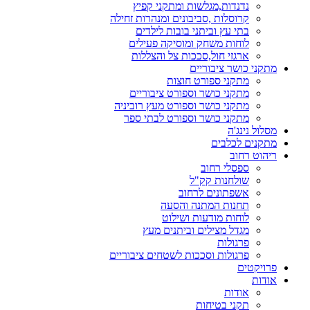
נדנדות,מגלשות ומתקני קפיץ
קרוסלות ,סביבונים ומנהרות זחילה
בתי עץ וביתני בובות לילדים
לוחות משחק ומוסיקה פעילים
ארגזי חול,סככות צל והצללות
מתקני כושר ציבוריים
מתקני ספורט חוצות
מתקני כושר וספורט ציבוריים
מתקני כושר וספורט מעץ רוביניה
מתקני כושר וספורט לבתי ספר
מסלול נינג'ה
מתקנים לכלבים
ריהוט רחוב
ספסלי רחוב
שולחנות קק"ל
אשפתונים לרחוב
תחנות המתנה והסעה
לוחות מודעות ושילוט
מגדל מצילים וביתנים מעץ
פרגולות
פרגולות וסככות לשטחים ציבוריים
פרויקטים
אודות
אודות
תקני בטיחות