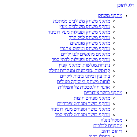
דלג לתוכן
מתקני משחק
מתקני משחק משולבים ממתכת
מתקני משחק משולבים מעץ
מתקני משחק ופעילות מעץ רוביניה
מתקני משחק לגיל הרך
מתקני משחק מונגשים
מתקני משחק וטיפוס אתגרי
מתקנים מונגשים לגני ילדים
מתקני משחק ופעילות לבתי ספר
נדנדות,מגלשות ומתקני קפיץ
קרוסלות ,סביבונים ומנהרות זחילה
בתי עץ וביתני בובות לילדים
לוחות משחק ומוסיקה פעילים
ארגזי חול,סככות צל והצללות
מתקני כושר ציבוריים
מתקני ספורט חוצות
מתקני כושר וספורט ציבוריים
מתקני כושר וספורט מעץ רוביניה
מתקני כושר וספורט לבתי ספר
מסלול נינג'ה
מתקנים לכלבים
ריהוט רחוב
ספסלי רחוב