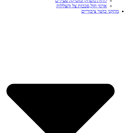
לוחות משחק ומוסיקה פעילים
ארגזי חול,סככות צל והצללות
מתקני כושר ציבוריים