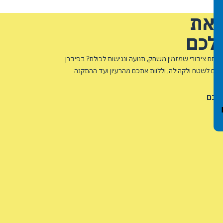
 את
לכם
חם ציבורי שמזמין משחק, תנועה ונגישות לכולם? בפיברן
אם לשטח ולקהילה, וללוות אתכם מהרעיון ועד ההתקנה
שלכם