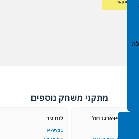
ץ אוטוקאד
י חול, סככות צל והצללות
י נופש פעיל
בפיברן
לה
מתקני משחק נוספים
גג פלרוף+ארגז חול
לוח גיר
P-9711