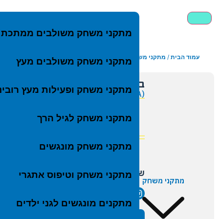
מתקני משחק משולבים ממתכת
עמוד הבית
/
מתקני משחק לגני ילדים
/ בית עץ לילדים -ביתן בובות עם ספסל
מ
מתק
מתקני משחק משולבים מעץ
מתק
מ
בית עץ לילדים -ביתן בובות עם ספס
מתקנ
מ
מתקני משחק ופעילות מעץ רובינ
(P-9732 (A
מתקנ
מ
פרטים טכנ
מתק
מתקני משחק לגיל הרך
שטח נ
מתקנ
גיל:
+3
מתקנ
מתקני משחק מונגשים
מתקנ
נדנד
שיתוף
מתקני משחק וטיפוס אתגרי
מתקני משחק
קרוס
בתי 
מתקנים מונגשים לגני ילדים
לוחו
הוסף להצעה