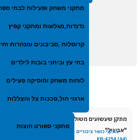
לקבלת קוב
ארגז
מתקני משחק ופעילות לבתי ספר
מתקנ
חדש 
נדנדות,מגלשות ומתקני קפיץ
←
→
המוצר הקודם
המוצר הבא
קרוסלות ,סביבונים ומנהרות זחי
בתי עץ וביתני בובות לילדים
לוחות משחק ומוסיקה פעילים
ארגזי חול,סככות צל והצללות
מתקן שעשועים משולב דגם
סככה מעץ 
מתקני ספורט חוצות
"אביגיל"
p-9583
מתקני כושר ציבוריים
(KB-4254 (A4