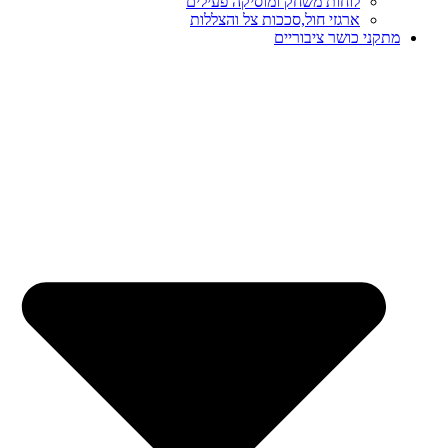
לוחות משחק ומוסיקה פעילים
ארגזי חול,סככות צל והצללות
מתקני כושר ציבוריים