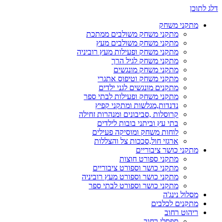
דלג לתוכן
מתקני משחק
מתקני משחק משולבים ממתכת
מתקני משחק משולבים מעץ
מתקני משחק ופעילות מעץ רוביניה
מתקני משחק לגיל הרך
מתקני משחק מונגשים
מתקני משחק וטיפוס אתגרי
מתקנים מונגשים לגני ילדים
מתקני משחק ופעילות לבתי ספר
נדנדות,מגלשות ומתקני קפיץ
קרוסלות ,סביבונים ומנהרות זחילה
בתי עץ וביתני בובות לילדים
לוחות משחק ומוסיקה פעילים
ארגזי חול,סככות צל והצללות
מתקני כושר ציבוריים
מתקני ספורט חוצות
מתקני כושר וספורט ציבוריים
מתקני כושר וספורט מעץ רוביניה
מתקני כושר וספורט לבתי ספר
מסלול נינג'ה
מתקנים לכלבים
ריהוט רחוב
ספסלי רחוב