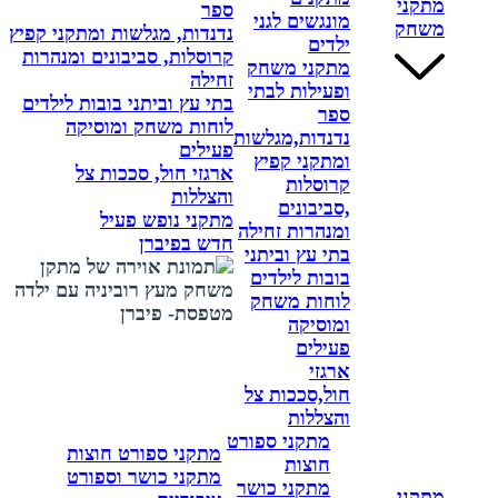
מתקני
ספר
מונגשים לגני
משחק
נדנדות, מגלשות ומתקני קפיץ
ילדים
קרוסלות, סביבונים ומנהרות
מתקני משחק
זחילה
ופעילות לבתי
בתי עץ וביתני בובות לילדים
ספר
לוחות משחק ומוסיקה
נדנדות,מגלשות
פעילים
ומתקני קפיץ
ארגזי חול, סככות צל
קרוסלות
והצללות
,סביבונים
מתקני נופש פעיל
ומנהרות זחילה
חדש בפיברן
בתי עץ וביתני
בובות לילדים
לוחות משחק
ומוסיקה
פעילים
ארגזי
חול,סככות צל
והצללות
מתקני ספורט
מתקני ספורט חוצות
חוצות
מתקני כושר וספורט
מתקני כושר
מתקני