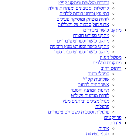
נדנדות,מגלשות ומתקני קפיץ
קרוסלות ,סביבונים ומנהרות זחילה
בתי עץ וביתני בובות לילדים
לוחות משחק ומוסיקה פעילים
ארגזי חול,סככות צל והצללות
מתקני כושר ציבוריים
מתקני ספורט חוצות
מתקני כושר וספורט ציבוריים
מתקני כושר וספורט מעץ רוביניה
מתקני כושר וספורט לבתי ספר
מסלול נינג'ה
מתקנים לכלבים
ריהוט רחוב
ספסלי רחוב
שולחנות קק"ל
אשפתונים לרחוב
תחנות המתנה והסעה
לוחות מודעות ושילוט
מגדל מצילים וביתנים מעץ
פרגולות
פרגולות וסככות לשטחים ציבוריים
פרויקטים
אודות
אודות
תקני בטיחות