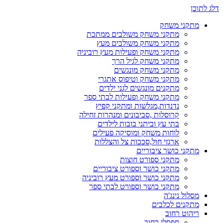
דלג לתוכן
מתקני משחק
מתקני משחק משולבים ממתכת
מתקני משחק משולבים מעץ
מתקני משחק ופעילות מעץ רוביניה
מתקני משחק לגיל הרך
מתקני משחק מונגשים
מתקני משחק וטיפוס אתגרי
מתקנים מונגשים לגני ילדים
מתקני משחק ופעילות לבתי ספר
נדנדות,מגלשות ומתקני קפיץ
קרוסלות ,סביבונים ומנהרות זחילה
בתי עץ וביתני בובות לילדים
לוחות משחק ומוסיקה פעילים
ארגזי חול,סככות צל והצללות
מתקני כושר ציבוריים
מתקני ספורט חוצות
מתקני כושר וספורט ציבוריים
מתקני כושר וספורט מעץ רוביניה
מתקני כושר וספורט לבתי ספר
מסלול נינג'ה
מתקנים לכלבים
ריהוט רחוב
ספסלי רחוב