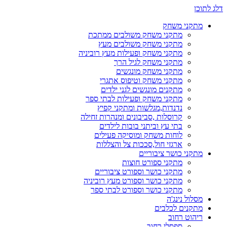
דלג לתוכן
מתקני משחק
מתקני משחק משולבים ממתכת
מתקני משחק משולבים מעץ
מתקני משחק ופעילות מעץ רוביניה
מתקני משחק לגיל הרך
מתקני משחק מונגשים
מתקני משחק וטיפוס אתגרי
מתקנים מונגשים לגני ילדים
מתקני משחק ופעילות לבתי ספר
נדנדות,מגלשות ומתקני קפיץ
קרוסלות ,סביבונים ומנהרות זחילה
בתי עץ וביתני בובות לילדים
לוחות משחק ומוסיקה פעילים
ארגזי חול,סככות צל והצללות
מתקני כושר ציבוריים
מתקני ספורט חוצות
מתקני כושר וספורט ציבוריים
מתקני כושר וספורט מעץ רוביניה
מתקני כושר וספורט לבתי ספר
מסלול נינג'ה
מתקנים לכלבים
ריהוט רחוב
ספסלי רחוב