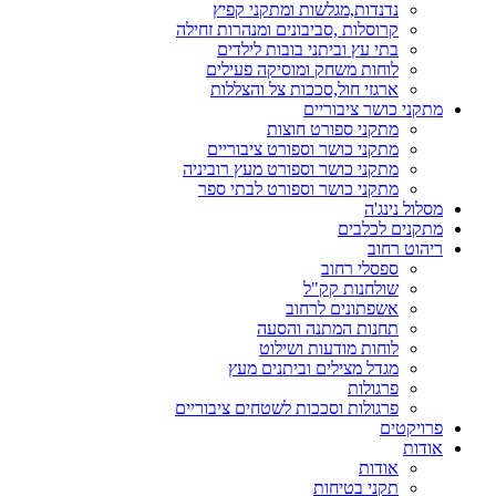
נדנדות,מגלשות ומתקני קפיץ
קרוסלות ,סביבונים ומנהרות זחילה
בתי עץ וביתני בובות לילדים
לוחות משחק ומוסיקה פעילים
ארגזי חול,סככות צל והצללות
מתקני כושר ציבוריים
מתקני ספורט חוצות
מתקני כושר וספורט ציבוריים
מתקני כושר וספורט מעץ רוביניה
מתקני כושר וספורט לבתי ספר
מסלול נינג'ה
מתקנים לכלבים
ריהוט רחוב
ספסלי רחוב
שולחנות קק"ל
אשפתונים לרחוב
תחנות המתנה והסעה
לוחות מודעות ושילוט
מגדל מצילים וביתנים מעץ
פרגולות
פרגולות וסככות לשטחים ציבוריים
פרויקטים
אודות
אודות
תקני בטיחות