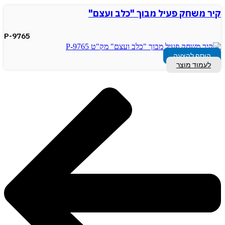
קיר משחק פעיל מבוך "כלב ועצם"
P-9765
הוסף להצעה
לעמוד מוצר