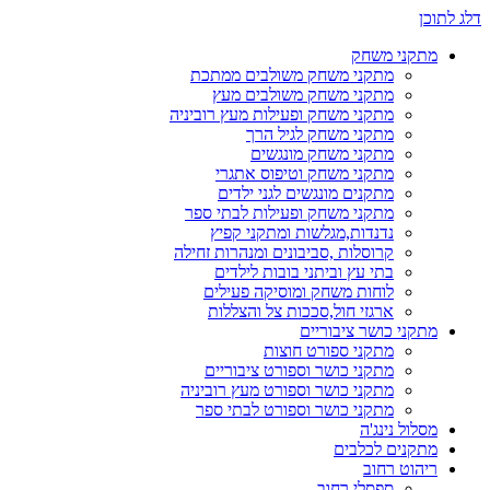
דלג לתוכן
מתקני משחק
מתקני משחק משולבים ממתכת
מתקני משחק משולבים מעץ
מתקני משחק ופעילות מעץ רוביניה
מתקני משחק לגיל הרך
מתקני משחק מונגשים
מתקני משחק וטיפוס אתגרי
מתקנים מונגשים לגני ילדים
מתקני משחק ופעילות לבתי ספר
נדנדות,מגלשות ומתקני קפיץ
קרוסלות ,סביבונים ומנהרות זחילה
בתי עץ וביתני בובות לילדים
לוחות משחק ומוסיקה פעילים
ארגזי חול,סככות צל והצללות
מתקני כושר ציבוריים
מתקני ספורט חוצות
מתקני כושר וספורט ציבוריים
מתקני כושר וספורט מעץ רוביניה
מתקני כושר וספורט לבתי ספר
מסלול נינג'ה
מתקנים לכלבים
ריהוט רחוב
ספסלי רחוב