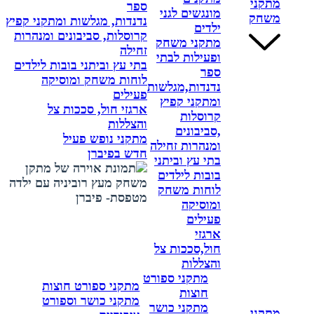
מתקני
ספר
מונגשים לגני
משחק
נדנדות, מגלשות ומתקני קפיץ
ילדים
קרוסלות, סביבונים ומנהרות
מתקני משחק
זחילה
ופעילות לבתי
בתי עץ וביתני בובות לילדים
ספר
לוחות משחק ומוסיקה
נדנדות,מגלשות
פעילים
ומתקני קפיץ
ארגזי חול, סככות צל
קרוסלות
והצללות
,סביבונים
מתקני נופש פעיל
ומנהרות זחילה
חדש בפיברן
בתי עץ וביתני
בובות לילדים
לוחות משחק
ומוסיקה
פעילים
ארגזי
חול,סככות צל
והצללות
מתקני ספורט
מתקני ספורט חוצות
חוצות
מתקני כושר וספורט
מתקני כושר
מתקני