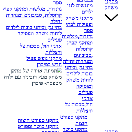
מתקני
ספר
מונגשים לגני
משחק
נדנדות, מגלשות ומתקני קפיץ
ילדים
קרוסלות, סביבונים ומנהרות
מתקני משחק
זחילה
ופעילות לבתי
בתי עץ וביתני בובות לילדים
ספר
לוחות משחק ומוסיקה
נדנדות,מגלשות
פעילים
ומתקני קפיץ
ארגזי חול, סככות צל
קרוסלות
והצללות
,סביבונים
מתקני נופש פעיל
ומנהרות זחילה
חדש בפיברן
בתי עץ וביתני
בובות לילדים
לוחות משחק
ומוסיקה
פעילים
ארגזי
חול,סככות צל
והצללות
מתקני ספורט
מתקני ספורט חוצות
חוצות
מתקני כושר וספורט
מתקני כושר
מתקני