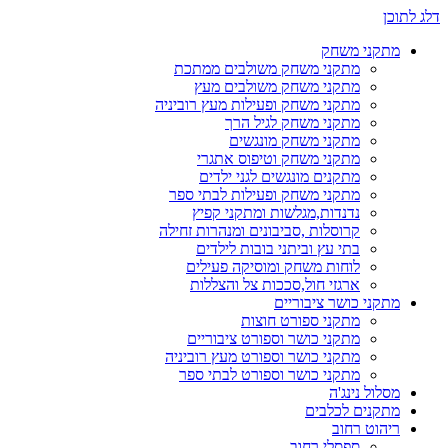
דלג לתוכן
מתקני משחק
מתקני משחק משולבים ממתכת
מתקני משחק משולבים מעץ
מתקני משחק ופעילות מעץ רוביניה
מתקני משחק לגיל הרך
מתקני משחק מונגשים
מתקני משחק וטיפוס אתגרי
מתקנים מונגשים לגני ילדים
מתקני משחק ופעילות לבתי ספר
נדנדות,מגלשות ומתקני קפיץ
קרוסלות ,סביבונים ומנהרות זחילה
בתי עץ וביתני בובות לילדים
לוחות משחק ומוסיקה פעילים
ארגזי חול,סככות צל והצללות
מתקני כושר ציבוריים
מתקני ספורט חוצות
מתקני כושר וספורט ציבוריים
מתקני כושר וספורט מעץ רוביניה
מתקני כושר וספורט לבתי ספר
מסלול נינג'ה
מתקנים לכלבים
ריהוט רחוב
ספסלי רחוב