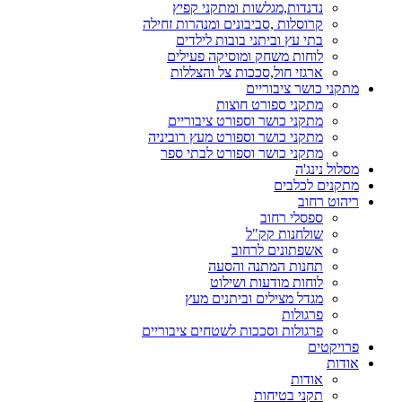
נדנדות,מגלשות ומתקני קפיץ
קרוסלות ,סביבונים ומנהרות זחילה
בתי עץ וביתני בובות לילדים
לוחות משחק ומוסיקה פעילים
ארגזי חול,סככות צל והצללות
מתקני כושר ציבוריים
מתקני ספורט חוצות
מתקני כושר וספורט ציבוריים
מתקני כושר וספורט מעץ רוביניה
מתקני כושר וספורט לבתי ספר
מסלול נינג'ה
מתקנים לכלבים
ריהוט רחוב
ספסלי רחוב
שולחנות קק"ל
אשפתונים לרחוב
תחנות המתנה והסעה
לוחות מודעות ושילוט
מגדל מצילים וביתנים מעץ
פרגולות
פרגולות וסככות לשטחים ציבוריים
פרויקטים
אודות
אודות
תקני בטיחות