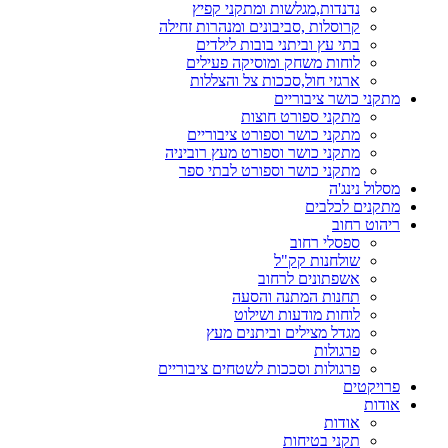
נדנדות,מגלשות ומתקני קפיץ
קרוסלות ,סביבונים ומנהרות זחילה
בתי עץ וביתני בובות לילדים
לוחות משחק ומוסיקה פעילים
ארגזי חול,סככות צל והצללות
מתקני כושר ציבוריים
מתקני ספורט חוצות
מתקני כושר וספורט ציבוריים
מתקני כושר וספורט מעץ רוביניה
מתקני כושר וספורט לבתי ספר
מסלול נינג'ה
מתקנים לכלבים
ריהוט רחוב
ספסלי רחוב
שולחנות קק"ל
אשפתונים לרחוב
תחנות המתנה והסעה
לוחות מודעות ושילוט
מגדל מצילים וביתנים מעץ
פרגולות
פרגולות וסככות לשטחים ציבוריים
פרויקטים
אודות
אודות
תקני בטיחות