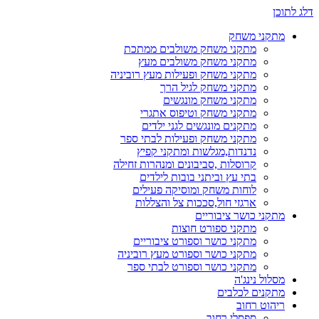
דלג לתוכן
מתקני משחק
מתקני משחק משולבים ממתכת
מתקני משחק משולבים מעץ
מתקני משחק ופעילות מעץ רוביניה
מתקני משחק לגיל הרך
מתקני משחק מונגשים
מתקני משחק וטיפוס אתגרי
מתקנים מונגשים לגני ילדים
מתקני משחק ופעילות לבתי ספר
נדנדות,מגלשות ומתקני קפיץ
קרוסלות ,סביבונים ומנהרות זחילה
בתי עץ וביתני בובות לילדים
לוחות משחק ומוסיקה פעילים
ארגזי חול,סככות צל והצללות
מתקני כושר ציבוריים
מתקני ספורט חוצות
מתקני כושר וספורט ציבוריים
מתקני כושר וספורט מעץ רוביניה
מתקני כושר וספורט לבתי ספר
מסלול נינג'ה
מתקנים לכלבים
ריהוט רחוב
ספסלי רחוב