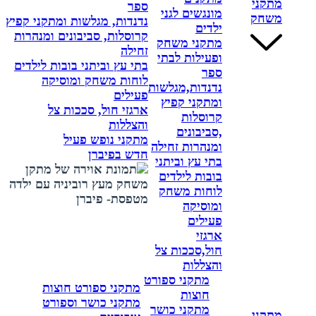
מתקני
ספר
מונגשים לגני
משחק
נדנדות, מגלשות ומתקני קפיץ
ילדים
קרוסלות, סביבונים ומנהרות
מתקני משחק
זחילה
ופעילות לבתי
בתי עץ וביתני בובות לילדים
ספר
לוחות משחק ומוסיקה
נדנדות,מגלשות
פעילים
ומתקני קפיץ
ארגזי חול, סככות צל
קרוסלות
והצללות
,סביבונים
מתקני נופש פעיל
ומנהרות זחילה
חדש בפיברן
בתי עץ וביתני
בובות לילדים
לוחות משחק
ומוסיקה
פעילים
ארגזי
חול,סככות צל
והצללות
מתקני ספורט
מתקני ספורט חוצות
חוצות
מתקני כושר וספורט
מתקני כושר
מתקני