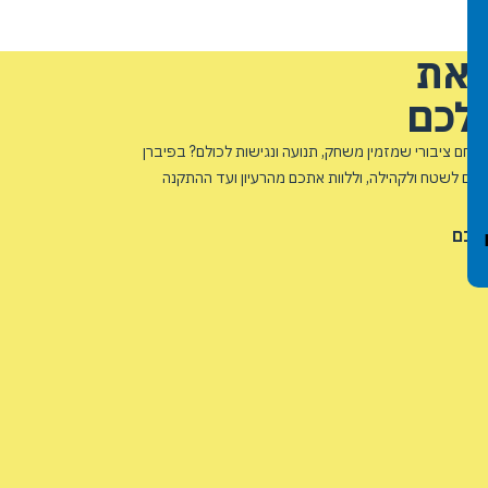
 את
לכם
חם ציבורי שמזמין משחק, תנועה ונגישות לכולם? בפיברן
אם לשטח ולקהילה, וללוות אתכם מהרעיון ועד ההתקנה
שלכם