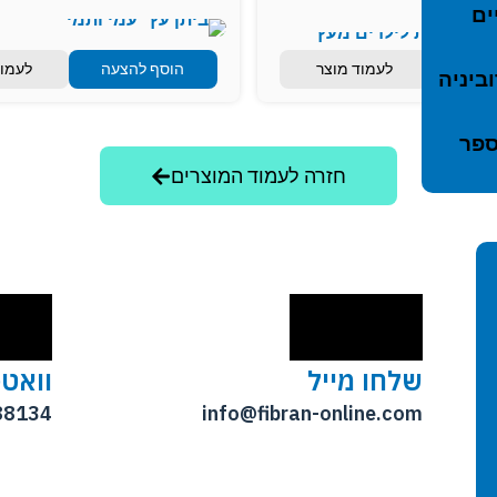
ים
הצעה
לעמוד מוצר
הוסף להצעה
לעמוד
ביניה
ספר
חזרה לעמוד המוצרים
שלחו מייל
וואט
88134
info@fibran-online.com