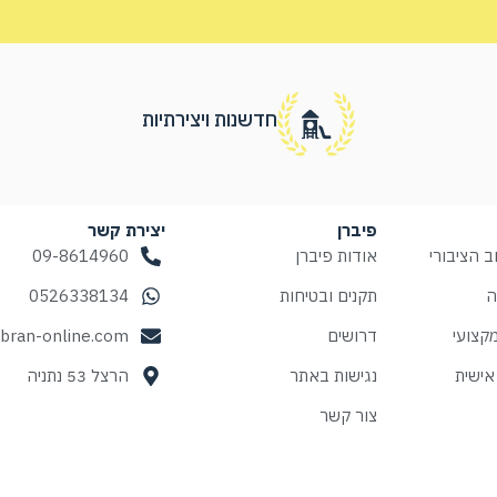
חדשנות ויצירתיות
פיברן
יצירת קשר
 הציבורי
אודות פיברן
09-8614960
ה
תקנים ובטיחות
0526338134
קצועי
דרושים
ibran-online.com
אישית
נגישות באתר
הרצל 53 נתניה
צור קשר