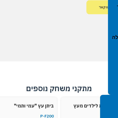
י חול, סככות צל והצללות
ץ אוטוקאד
י נופש פעיל
בפיברן
לה
מתקני משחק נוספים
ופעילות לילדים מעץ
ביתן עץ "עמי ותמי"
P-F200