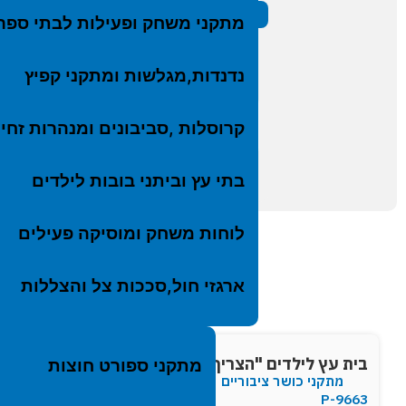
ארגז
הוסף להצעה
מתקני משחק ופעילות לבתי ספר
לקבלת קוב
מתקנ
חדש 
נדנדות,מגלשות ומתקני קפיץ
←
→
קרוסלות ,סביבונים ומנהרות זחי
המוצר הקודם
המוצר הבא
בתי עץ וביתני בובות לילדים
לוחות משחק ומוסיקה פעילים
ארגזי חול,סככות צל והצללות
בית עץ לילדים "הצריף של פלוטו"
ביתן משחק 
מתקני ספורט חוצות
מתקני כושר ציבוריים
רוביניה
P-9663