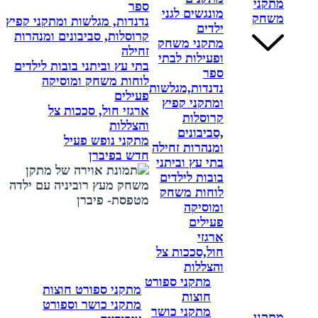
מתקני
ספר
מונגשים לגני
משחק
נדנדות, מגלשות ומתקני קפיץ
ילדים
קרוסלות, סביבונים ומנהרות
מתקני משחק
זחילה
ופעילות לבתי
בתי עץ וביתני בובות לילדים
ספר
לוחות משחק ומוסיקה
נדנדות,מגלשות
פעילים
ומתקני קפיץ
ארגזי חול, סככות צל
קרוסלות
והצללות
,סביבונים
מתקני נופש פעיל
ומנהרות זחילה
חדש בפיברן
בתי עץ וביתני
בובות לילדים
לוחות משחק
ומוסיקה
פעילים
ארגזי
חול,סככות צל
והצללות
מתקני ספורט
מתקני ספורט חוצות
חוצות
מתקני כושר וספורט
מתקני כושר
מתקני