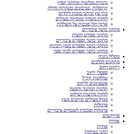
נדנדות,מגלשות ומתקני קפיץ
קרוסלות ,סביבונים ומנהרות זחילה
בתי עץ וביתני בובות לילדים
לוחות משחק ומוסיקה פעילים
ארגזי חול,סככות צל והצללות
מתקני כושר ציבוריים
מתקני ספורט חוצות
מתקני כושר וספורט ציבוריים
מתקני כושר וספורט מעץ רוביניה
מתקני כושר וספורט לבתי ספר
מסלול נינג'ה
מתקנים לכלבים
ריהוט רחוב
ספסלי רחוב
שולחנות קק"ל
אשפתונים לרחוב
תחנות המתנה והסעה
לוחות מודעות ושילוט
מגדל מצילים וביתנים מעץ
פרגולות
פרגולות וסככות לשטחים ציבוריים
פרויקטים
אודות
אודות
תקני בטיחות