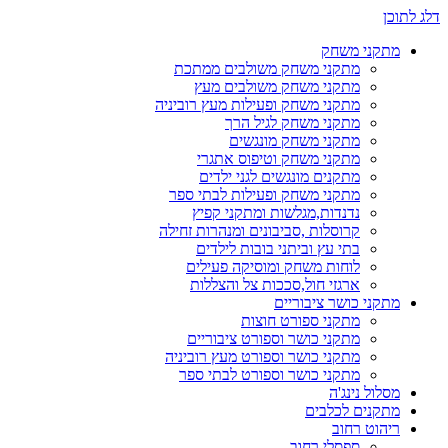
דלג לתוכן
מתקני משחק
מתקני משחק משולבים ממתכת
מתקני משחק משולבים מעץ
מתקני משחק ופעילות מעץ רוביניה
מתקני משחק לגיל הרך
מתקני משחק מונגשים
מתקני משחק וטיפוס אתגרי
מתקנים מונגשים לגני ילדים
מתקני משחק ופעילות לבתי ספר
נדנדות,מגלשות ומתקני קפיץ
קרוסלות ,סביבונים ומנהרות זחילה
בתי עץ וביתני בובות לילדים
לוחות משחק ומוסיקה פעילים
ארגזי חול,סככות צל והצללות
מתקני כושר ציבוריים
מתקני ספורט חוצות
מתקני כושר וספורט ציבוריים
מתקני כושר וספורט מעץ רוביניה
מתקני כושר וספורט לבתי ספר
מסלול נינג'ה
מתקנים לכלבים
ריהוט רחוב
ספסלי רחוב