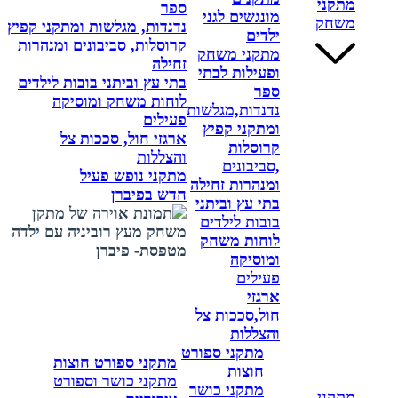
מתקני
ספר
מונגשים לגני
משחק
נדנדות, מגלשות ומתקני קפיץ
ילדים
קרוסלות, סביבונים ומנהרות
מתקני משחק
זחילה
ופעילות לבתי
בתי עץ וביתני בובות לילדים
ספר
לוחות משחק ומוסיקה
נדנדות,מגלשות
פעילים
ומתקני קפיץ
ארגזי חול, סככות צל
קרוסלות
והצללות
,סביבונים
מתקני נופש פעיל
ומנהרות זחילה
חדש בפיברן
בתי עץ וביתני
בובות לילדים
לוחות משחק
ומוסיקה
פעילים
ארגזי
חול,סככות צל
והצללות
מתקני ספורט
מתקני ספורט חוצות
חוצות
מתקני כושר וספורט
מתקני כושר
מתקני