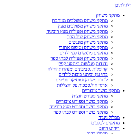
דלג לתוכן
מתקני משחק
מתקני משחק משולבים ממתכת
מתקני משחק משולבים מעץ
מתקני משחק ופעילות מעץ רוביניה
מתקני משחק לגיל הרך
מתקני משחק מונגשים
מתקני משחק וטיפוס אתגרי
מתקנים מונגשים לגני ילדים
מתקני משחק ופעילות לבתי ספר
נדנדות,מגלשות ומתקני קפיץ
קרוסלות ,סביבונים ומנהרות זחילה
בתי עץ וביתני בובות לילדים
לוחות משחק ומוסיקה פעילים
ארגזי חול,סככות צל והצללות
מתקני כושר ציבוריים
מתקני ספורט חוצות
מתקני כושר וספורט ציבוריים
מתקני כושר וספורט מעץ רוביניה
מתקני כושר וספורט לבתי ספר
מסלול נינג'ה
מתקנים לכלבים
ריהוט רחוב
ספסלי רחוב