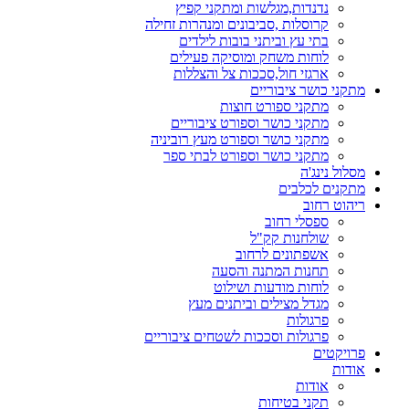
נדנדות,מגלשות ומתקני קפיץ
קרוסלות ,סביבונים ומנהרות זחילה
בתי עץ וביתני בובות לילדים
לוחות משחק ומוסיקה פעילים
ארגזי חול,סככות צל והצללות
מתקני כושר ציבוריים
מתקני ספורט חוצות
מתקני כושר וספורט ציבוריים
מתקני כושר וספורט מעץ רוביניה
מתקני כושר וספורט לבתי ספר
מסלול נינג'ה
מתקנים לכלבים
ריהוט רחוב
ספסלי רחוב
שולחנות קק"ל
אשפתונים לרחוב
תחנות המתנה והסעה
לוחות מודעות ושילוט
מגדל מצילים וביתנים מעץ
פרגולות
פרגולות וסככות לשטחים ציבוריים
פרויקטים
אודות
אודות
תקני בטיחות