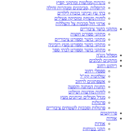
נדנדות,מגלשות ומתקני קפיץ
קרוסלות ,סביבונים ומנהרות זחילה
בתי עץ וביתני בובות לילדים
לוחות משחק ומוסיקה פעילים
ארגזי חול,סככות צל והצללות
מתקני כושר ציבוריים
מתקני ספורט חוצות
מתקני כושר וספורט ציבוריים
מתקני כושר וספורט מעץ רוביניה
מתקני כושר וספורט לבתי ספר
מסלול נינג'ה
מתקנים לכלבים
ריהוט רחוב
ספסלי רחוב
שולחנות קק"ל
אשפתונים לרחוב
תחנות המתנה והסעה
לוחות מודעות ושילוט
מגדל מצילים וביתנים מעץ
פרגולות
פרגולות וסככות לשטחים ציבוריים
פרויקטים
אודות
אודות
תקני בטיחות