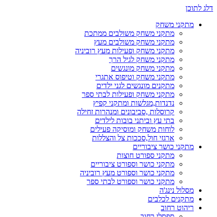
דלג לתוכן
מתקני משחק
מתקני משחק משולבים ממתכת
מתקני משחק משולבים מעץ
מתקני משחק ופעילות מעץ רוביניה
מתקני משחק לגיל הרך
מתקני משחק מונגשים
מתקני משחק וטיפוס אתגרי
מתקנים מונגשים לגני ילדים
מתקני משחק ופעילות לבתי ספר
נדנדות,מגלשות ומתקני קפיץ
קרוסלות ,סביבונים ומנהרות זחילה
בתי עץ וביתני בובות לילדים
לוחות משחק ומוסיקה פעילים
ארגזי חול,סככות צל והצללות
מתקני כושר ציבוריים
מתקני ספורט חוצות
מתקני כושר וספורט ציבוריים
מתקני כושר וספורט מעץ רוביניה
מתקני כושר וספורט לבתי ספר
מסלול נינג'ה
מתקנים לכלבים
ריהוט רחוב
ספסלי רחוב