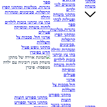
מתקני
ספר
מונגשים לגני
משחק
נדנדות, מגלשות ומתקני קפיץ
ילדים
קרוסלות, סביבונים ומנהרות
מתקני משחק
זחילה
ופעילות לבתי
בתי עץ וביתני בובות לילדים
ספר
לוחות משחק ומוסיקה
נדנדות,מגלשות
פעילים
ומתקני קפיץ
ארגזי חול, סככות צל
קרוסלות
והצללות
,סביבונים
מתקני נופש פעיל
ומנהרות זחילה
חדש בפיברן
בתי עץ וביתני
בובות לילדים
לוחות משחק
ומוסיקה
פעילים
ארגזי
חול,סככות צל
והצללות
מתקני ספורט
מתקני ספורט חוצות
חוצות
מתקני כושר וספורט
מתקני כושר
מתקני