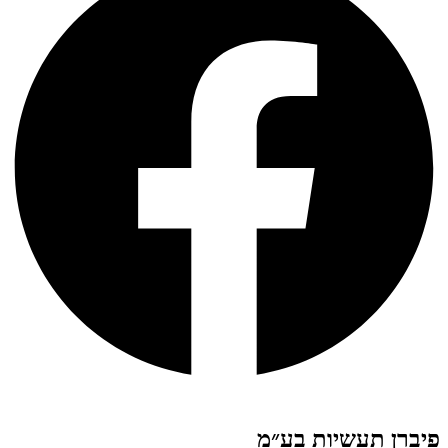
פיברן תעשיות בע״מ