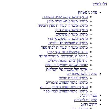
דלג לתוכן
מתקני משחק
מתקני משחק משולבים ממתכת
מתקני משחק משולבים מעץ
מתקני משחק ופעילות מעץ רוביניה
מתקני משחק לגיל הרך
מתקני משחק מונגשים
מתקני משחק וטיפוס אתגרי
מתקנים מונגשים לגני ילדים
מתקני משחק ופעילות לבתי ספר
נדנדות,מגלשות ומתקני קפיץ
קרוסלות ,סביבונים ומנהרות זחילה
בתי עץ וביתני בובות לילדים
לוחות משחק ומוסיקה פעילים
ארגזי חול,סככות צל והצללות
מתקני כושר ציבוריים
מתקני ספורט חוצות
מתקני כושר וספורט ציבוריים
מתקני כושר וספורט מעץ רוביניה
מתקני כושר וספורט לבתי ספר
מסלול נינג'ה
מתקנים לכלבים
ריהוט רחוב
ספסלי רחוב