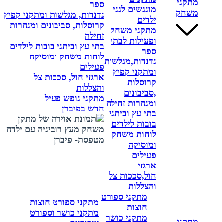
מתקני
ספר
מונגשים לגני
משחק
נדנדות, מגלשות ומתקני קפיץ
ילדים
קרוסלות, סביבונים ומנהרות
מתקני משחק
זחילה
ופעילות לבתי
בתי עץ וביתני בובות לילדים
ספר
לוחות משחק ומוסיקה
נדנדות,מגלשות
פעילים
ומתקני קפיץ
ארגזי חול, סככות צל
קרוסלות
והצללות
,סביבונים
מתקני נופש פעיל
ומנהרות זחילה
חדש בפיברן
בתי עץ וביתני
בובות לילדים
לוחות משחק
ומוסיקה
פעילים
ארגזי
חול,סככות צל
והצללות
מתקני ספורט
מתקני ספורט חוצות
חוצות
מתקני כושר וספורט
מתקני כושר
מתקני