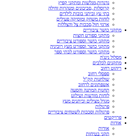
נדנדות,מגלשות ומתקני קפיץ
קרוסלות ,סביבונים ומנהרות זחילה
בתי עץ וביתני בובות לילדים
לוחות משחק ומוסיקה פעילים
ארגזי חול,סככות צל והצללות
מתקני כושר ציבוריים
מתקני ספורט חוצות
מתקני כושר וספורט ציבוריים
מתקני כושר וספורט מעץ רוביניה
מתקני כושר וספורט לבתי ספר
מסלול נינג'ה
מתקנים לכלבים
ריהוט רחוב
ספסלי רחוב
שולחנות קק"ל
אשפתונים לרחוב
תחנות המתנה והסעה
לוחות מודעות ושילוט
מגדל מצילים וביתנים מעץ
פרגולות
פרגולות וסככות לשטחים ציבוריים
פרויקטים
אודות
אודות
תקני בטיחות