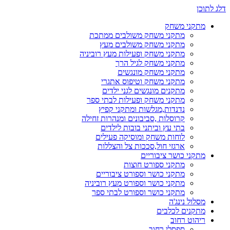
דלג לתוכן
מתקני משחק
מתקני משחק משולבים ממתכת
מתקני משחק משולבים מעץ
מתקני משחק ופעילות מעץ רוביניה
מתקני משחק לגיל הרך
מתקני משחק מונגשים
מתקני משחק וטיפוס אתגרי
מתקנים מונגשים לגני ילדים
מתקני משחק ופעילות לבתי ספר
נדנדות,מגלשות ומתקני קפיץ
קרוסלות ,סביבונים ומנהרות זחילה
בתי עץ וביתני בובות לילדים
לוחות משחק ומוסיקה פעילים
ארגזי חול,סככות צל והצללות
מתקני כושר ציבוריים
מתקני ספורט חוצות
מתקני כושר וספורט ציבוריים
מתקני כושר וספורט מעץ רוביניה
מתקני כושר וספורט לבתי ספר
מסלול נינג'ה
מתקנים לכלבים
ריהוט רחוב
ספסלי רחוב