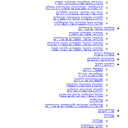
נדנדות,מגלשות ומתקני קפיץ
קרוסלות ,סביבונים ומנהרות זחילה
בתי עץ וביתני בובות לילדים
לוחות משחק ומוסיקה פעילים
ארגזי חול,סככות צל והצללות
מתקני כושר ציבוריים
מתקני ספורט חוצות
מתקני כושר וספורט ציבוריים
מתקני כושר וספורט מעץ רוביניה
מתקני כושר וספורט לבתי ספר
מסלול נינג'ה
מתקנים לכלבים
ריהוט רחוב
ספסלי רחוב
שולחנות קק"ל
אשפתונים לרחוב
תחנות המתנה והסעה
לוחות מודעות ושילוט
מגדל מצילים וביתנים מעץ
פרגולות
פרגולות וסככות לשטחים ציבוריים
פרויקטים
אודות
אודות
תקני בטיחות