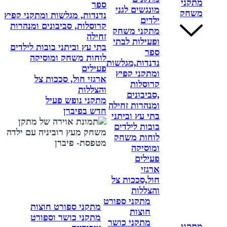
מתקני
ספר
מונגשים לגני
משחק
נדנדות, מגלשות ומתקני קפיץ
ילדים
קרוסלות, סביבונים ומנהרות
מתקני משחק
זחילה
ופעילות לבתי
בתי עץ וביתני בובות לילדים
ספר
לוחות משחק ומוסיקה
נדנדות,מגלשות
פעילים
ומתקני קפיץ
ארגזי חול, סככות צל
קרוסלות
והצללות
,סביבונים
מתקני נופש פעיל
ומנהרות זחילה
חדש בפיברן
בתי עץ וביתני
בובות לילדים
לוחות משחק
ומוסיקה
פעילים
ארגזי
חול,סככות צל
והצללות
מתקני ספורט
מתקני ספורט חוצות
חוצות
מתקני כושר וספורט
מתקני כושר
מתקני