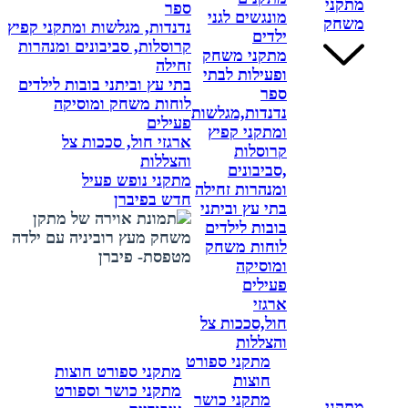
מתקני
ספר
מונגשים לגני
משחק
נדנדות, מגלשות ומתקני קפיץ
ילדים
קרוסלות, סביבונים ומנהרות
מתקני משחק
זחילה
ופעילות לבתי
בתי עץ וביתני בובות לילדים
ספר
לוחות משחק ומוסיקה
נדנדות,מגלשות
פעילים
ומתקני קפיץ
ארגזי חול, סככות צל
קרוסלות
והצללות
,סביבונים
מתקני נופש פעיל
ומנהרות זחילה
חדש בפיברן
בתי עץ וביתני
בובות לילדים
לוחות משחק
ומוסיקה
פעילים
ארגזי
חול,סככות צל
והצללות
מתקני ספורט
מתקני ספורט חוצות
חוצות
מתקני כושר וספורט
מתקני כושר
מתקני