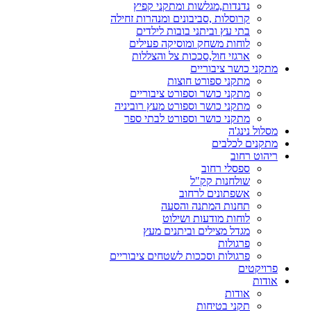
נדנדות,מגלשות ומתקני קפיץ
קרוסלות ,סביבונים ומנהרות זחילה
בתי עץ וביתני בובות לילדים
לוחות משחק ומוסיקה פעילים
ארגזי חול,סככות צל והצללות
מתקני כושר ציבוריים
מתקני ספורט חוצות
מתקני כושר וספורט ציבוריים
מתקני כושר וספורט מעץ רוביניה
מתקני כושר וספורט לבתי ספר
מסלול נינג'ה
מתקנים לכלבים
ריהוט רחוב
ספסלי רחוב
שולחנות קק"ל
אשפתונים לרחוב
תחנות המתנה והסעה
לוחות מודעות ושילוט
מגדל מצילים וביתנים מעץ
פרגולות
פרגולות וסככות לשטחים ציבוריים
פרויקטים
אודות
אודות
תקני בטיחות