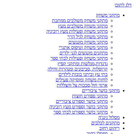
דלג לתוכן
מתקני משחק
מתקני משחק משולבים ממתכת
מתקני משחק משולבים מעץ
מתקני משחק ופעילות מעץ רוביניה
מתקני משחק לגיל הרך
מתקני משחק מונגשים
מתקני משחק וטיפוס אתגרי
מתקנים מונגשים לגני ילדים
מתקני משחק ופעילות לבתי ספר
נדנדות,מגלשות ומתקני קפיץ
קרוסלות ,סביבונים ומנהרות זחילה
בתי עץ וביתני בובות לילדים
לוחות משחק ומוסיקה פעילים
ארגזי חול,סככות צל והצללות
מתקני כושר ציבוריים
מתקני ספורט חוצות
מתקני כושר וספורט ציבוריים
מתקני כושר וספורט מעץ רוביניה
מתקני כושר וספורט לבתי ספר
מסלול נינג'ה
מתקנים לכלבים
ריהוט רחוב
ספסלי רחוב