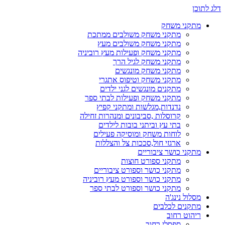
דלג לתוכן
מתקני משחק
מתקני משחק משולבים ממתכת
מתקני משחק משולבים מעץ
מתקני משחק ופעילות מעץ רוביניה
מתקני משחק לגיל הרך
מתקני משחק מונגשים
מתקני משחק וטיפוס אתגרי
מתקנים מונגשים לגני ילדים
מתקני משחק ופעילות לבתי ספר
נדנדות,מגלשות ומתקני קפיץ
קרוסלות ,סביבונים ומנהרות זחילה
בתי עץ וביתני בובות לילדים
לוחות משחק ומוסיקה פעילים
ארגזי חול,סככות צל והצללות
מתקני כושר ציבוריים
מתקני ספורט חוצות
מתקני כושר וספורט ציבוריים
מתקני כושר וספורט מעץ רוביניה
מתקני כושר וספורט לבתי ספר
מסלול נינג'ה
מתקנים לכלבים
ריהוט רחוב
ספסלי רחוב