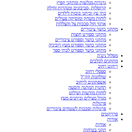
נדנדות,מגלשות ומתקני קפיץ
קרוסלות ,סביבונים ומנהרות זחילה
בתי עץ וביתני בובות לילדים
לוחות משחק ומוסיקה פעילים
ארגזי חול,סככות צל והצללות
מתקני כושר ציבוריים
מתקני ספורט חוצות
מתקני כושר וספורט ציבוריים
מתקני כושר וספורט מעץ רוביניה
מתקני כושר וספורט לבתי ספר
מסלול נינג'ה
מתקנים לכלבים
ריהוט רחוב
ספסלי רחוב
שולחנות קק"ל
אשפתונים לרחוב
תחנות המתנה והסעה
לוחות מודעות ושילוט
מגדל מצילים וביתנים מעץ
פרגולות
פרגולות וסככות לשטחים ציבוריים
פרויקטים
אודות
אודות
תקני בטיחות