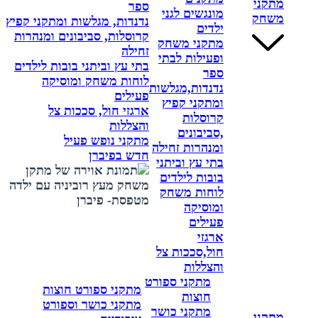
מתקני
ספר
מונגשים לגני
משחק
נדנדות, מגלשות ומתקני קפיץ
ילדים
קרוסלות, סביבונים ומנהרות
מתקני משחק
זחילה
ופעילות לבתי
בתי עץ וביתני בובות לילדים
ספר
לוחות משחק ומוסיקה
נדנדות,מגלשות
פעילים
ומתקני קפיץ
ארגזי חול, סככות צל
קרוסלות
והצללות
,סביבונים
מתקני נופש פעיל
ומנהרות זחילה
חדש בפיברן
בתי עץ וביתני
בובות לילדים
לוחות משחק
ומוסיקה
פעילים
ארגזי
חול,סככות צל
והצללות
מתקני ספורט
מתקני ספורט חוצות
חוצות
מתקני כושר וספורט
מתקני כושר
מתקני