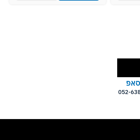
סאפ
052-63