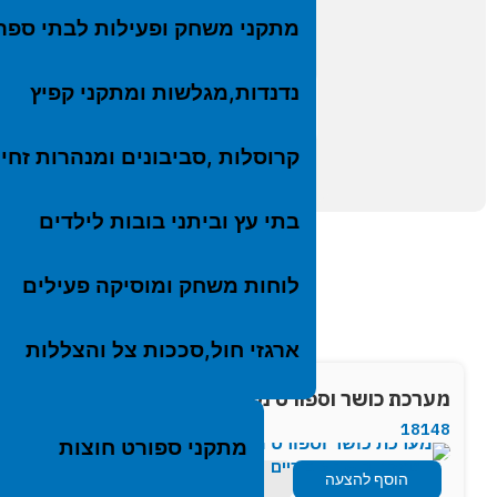
ארגז
מתקני משחק ופעילות לבתי ספר
מתקנ
חדש 
נדנדות,מגלשות ומתקני קפיץ
←
→
המוצר הקודם
המוצר הבא
קרוסלות ,סביבונים ומנהרות זחי
בתי עץ וביתני בובות לילדים
לוחות משחק ומוסיקה פעילים
ארגזי חול,סככות צל והצללות
מערכת כושר וספורט מעץ רוביניה
מתקן כושר מעץ
SP-10066
18148
מתקני ספורט חוצות
מתקני כושר ציבוריים
הוסף להצעה
לעמוד מוצר
הוסף ל