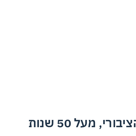
תכנון, ייצור והקמה של מתקני משחק ופעילות למרחב הציבורי, מעל 50 שנות