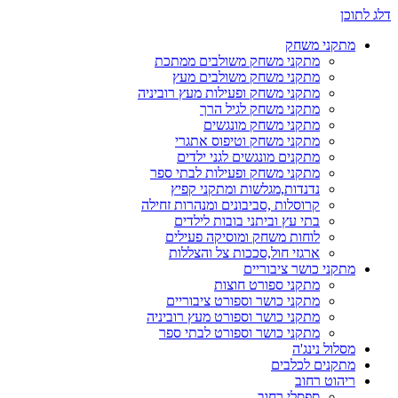
דלג לתוכן
מתקני משחק
מתקני משחק משולבים ממתכת
מתקני משחק משולבים מעץ
מתקני משחק ופעילות מעץ רוביניה
מתקני משחק לגיל הרך
מתקני משחק מונגשים
מתקני משחק וטיפוס אתגרי
מתקנים מונגשים לגני ילדים
מתקני משחק ופעילות לבתי ספר
נדנדות,מגלשות ומתקני קפיץ
קרוסלות ,סביבונים ומנהרות זחילה
בתי עץ וביתני בובות לילדים
לוחות משחק ומוסיקה פעילים
ארגזי חול,סככות צל והצללות
מתקני כושר ציבוריים
מתקני ספורט חוצות
מתקני כושר וספורט ציבוריים
מתקני כושר וספורט מעץ רוביניה
מתקני כושר וספורט לבתי ספר
מסלול נינג'ה
מתקנים לכלבים
ריהוט רחוב
ספסלי רחוב