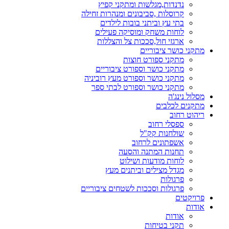
נדנדות,מגלשות ומתקני קפיץ
קרוסלות ,סביבונים ומנהרות זחילה
בתי עץ וביתני בובות לילדים
לוחות משחק ומוסיקה פעילים
ארגזי חול,סככות צל והצללות
מתקני כושר ציבוריים
מתקני ספורט חוצות
מתקני כושר וספורט ציבוריים
מתקני כושר וספורט מעץ רוביניה
מתקני כושר וספורט לבתי ספר
מסלול נינג'ה
מתקנים לכלבים
ריהוט רחוב
ספסלי רחוב
שולחנות קק"ל
אשפתונים לרחוב
תחנות המתנה והסעה
לוחות מודעות ושילוט
מגדל מצילים וביתנים מעץ
פרגולות
פרגולות וסככות לשטחים ציבוריים
פרויקטים
אודות
אודות
תקני בטיחות