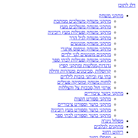
דלג לתוכן
מתקני משחק
מתקני משחק משולבים ממתכת
מתקני משחק משולבים מעץ
מתקני משחק ופעילות מעץ רוביניה
מתקני משחק לגיל הרך
מתקני משחק מונגשים
מתקני משחק וטיפוס אתגרי
מתקנים מונגשים לגני ילדים
מתקני משחק ופעילות לבתי ספר
נדנדות,מגלשות ומתקני קפיץ
קרוסלות ,סביבונים ומנהרות זחילה
בתי עץ וביתני בובות לילדים
לוחות משחק ומוסיקה פעילים
ארגזי חול,סככות צל והצללות
מתקני כושר ציבוריים
מתקני ספורט חוצות
מתקני כושר וספורט ציבוריים
מתקני כושר וספורט מעץ רוביניה
מתקני כושר וספורט לבתי ספר
מסלול נינג'ה
מתקנים לכלבים
ריהוט רחוב
ספסלי רחוב