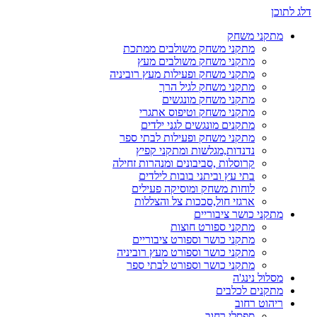
דלג לתוכן
מתקני משחק
מתקני משחק משולבים ממתכת
מתקני משחק משולבים מעץ
מתקני משחק ופעילות מעץ רוביניה
מתקני משחק לגיל הרך
מתקני משחק מונגשים
מתקני משחק וטיפוס אתגרי
מתקנים מונגשים לגני ילדים
מתקני משחק ופעילות לבתי ספר
נדנדות,מגלשות ומתקני קפיץ
קרוסלות ,סביבונים ומנהרות זחילה
בתי עץ וביתני בובות לילדים
לוחות משחק ומוסיקה פעילים
ארגזי חול,סככות צל והצללות
מתקני כושר ציבוריים
מתקני ספורט חוצות
מתקני כושר וספורט ציבוריים
מתקני כושר וספורט מעץ רוביניה
מתקני כושר וספורט לבתי ספר
מסלול נינג'ה
מתקנים לכלבים
ריהוט רחוב
ספסלי רחוב