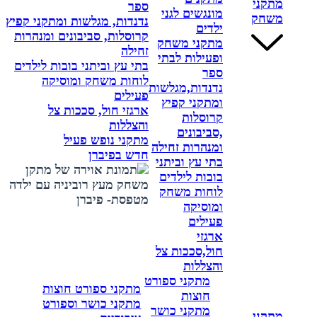
מתקני
ספר
מונגשים לגני
משחק
נדנדות, מגלשות ומתקני קפיץ
ילדים
קרוסלות, סביבונים ומנהרות
מתקני משחק
זחילה
ופעילות לבתי
בתי עץ וביתני בובות לילדים
ספר
לוחות משחק ומוסיקה
נדנדות,מגלשות
פעילים
ומתקני קפיץ
ארגזי חול, סככות צל
קרוסלות
והצללות
,סביבונים
מתקני נופש פעיל
ומנהרות זחילה
חדש בפיברן
בתי עץ וביתני
בובות לילדים
לוחות משחק
ומוסיקה
פעילים
ארגזי
חול,סככות צל
והצללות
מתקני ספורט
מתקני ספורט חוצות
חוצות
מתקני כושר וספורט
מתקני כושר
מתקני