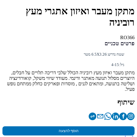
מתקן מעבר ואיזון אתגרי מעץ
רוביניה
RO366
פרטים טכניים
שטח נדרש:
6.5X3.26 מטר
גיל:
4-15
מתקן מעבר ואיזון מעץ רוביניה הכולל שלבי דריכה תלויים על חבלים,
היוצרים מסלול תנועה מאתגר ודינמי. מעודד שיווי משקל, קואורדינציה
ושליטה בתנועה, ומתאים לגנים , מוסדות ופארקים כחלק ממתחם נופש
פעיל.
שיתוף
הוסף להצעה