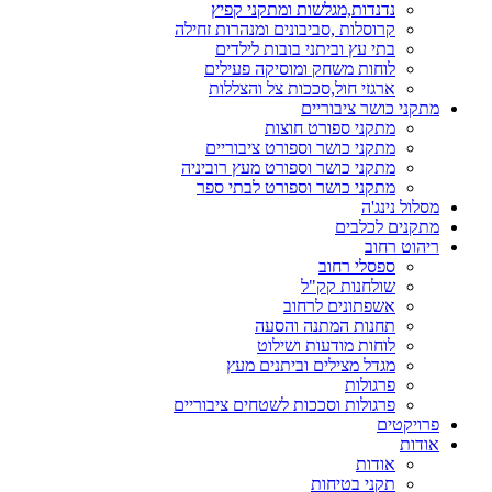
נדנדות,מגלשות ומתקני קפיץ
קרוסלות ,סביבונים ומנהרות זחילה
בתי עץ וביתני בובות לילדים
לוחות משחק ומוסיקה פעילים
ארגזי חול,סככות צל והצללות
מתקני כושר ציבוריים
מתקני ספורט חוצות
מתקני כושר וספורט ציבוריים
מתקני כושר וספורט מעץ רוביניה
מתקני כושר וספורט לבתי ספר
מסלול נינג'ה
מתקנים לכלבים
ריהוט רחוב
ספסלי רחוב
שולחנות קק"ל
אשפתונים לרחוב
תחנות המתנה והסעה
לוחות מודעות ושילוט
מגדל מצילים וביתנים מעץ
פרגולות
פרגולות וסככות לשטחים ציבוריים
פרויקטים
אודות
אודות
תקני בטיחות