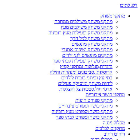
דלג לתוכן
מתקני משחק
מתקני משחק משולבים ממתכת
מתקני משחק משולבים מעץ
מתקני משחק ופעילות מעץ רוביניה
מתקני משחק לגיל הרך
מתקני משחק מונגשים
מתקני משחק וטיפוס אתגרי
מתקנים מונגשים לגני ילדים
מתקני משחק ופעילות לבתי ספר
נדנדות,מגלשות ומתקני קפיץ
קרוסלות ,סביבונים ומנהרות זחילה
בתי עץ וביתני בובות לילדים
לוחות משחק ומוסיקה פעילים
ארגזי חול,סככות צל והצללות
מתקני כושר ציבוריים
מתקני ספורט חוצות
מתקני כושר וספורט ציבוריים
מתקני כושר וספורט מעץ רוביניה
מתקני כושר וספורט לבתי ספר
מסלול נינג'ה
מתקנים לכלבים
ריהוט רחוב
ספסלי רחוב