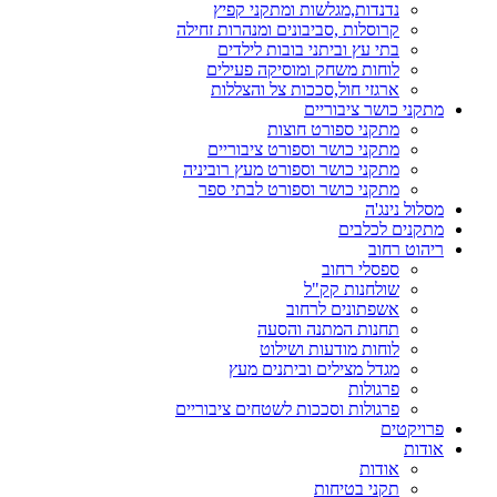
נדנדות,מגלשות ומתקני קפיץ
קרוסלות ,סביבונים ומנהרות זחילה
בתי עץ וביתני בובות לילדים
לוחות משחק ומוסיקה פעילים
ארגזי חול,סככות צל והצללות
מתקני כושר ציבוריים
מתקני ספורט חוצות
מתקני כושר וספורט ציבוריים
מתקני כושר וספורט מעץ רוביניה
מתקני כושר וספורט לבתי ספר
מסלול נינג'ה
מתקנים לכלבים
ריהוט רחוב
ספסלי רחוב
שולחנות קק"ל
אשפתונים לרחוב
תחנות המתנה והסעה
לוחות מודעות ושילוט
מגדל מצילים וביתנים מעץ
פרגולות
פרגולות וסככות לשטחים ציבוריים
פרויקטים
אודות
אודות
תקני בטיחות