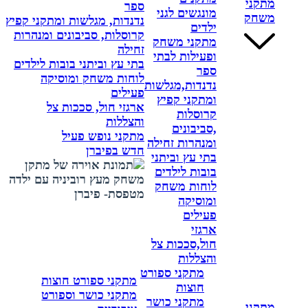
מתקני
ספר
מונגשים לגני
משחק
נדנדות, מגלשות ומתקני קפיץ
ילדים
קרוסלות, סביבונים ומנהרות
מתקני משחק
זחילה
ופעילות לבתי
בתי עץ וביתני בובות לילדים
ספר
לוחות משחק ומוסיקה
נדנדות,מגלשות
פעילים
ומתקני קפיץ
ארגזי חול, סככות צל
קרוסלות
והצללות
,סביבונים
מתקני נופש פעיל
ומנהרות זחילה
חדש בפיברן
בתי עץ וביתני
בובות לילדים
לוחות משחק
ומוסיקה
פעילים
ארגזי
חול,סככות צל
והצללות
מתקני ספורט
מתקני ספורט חוצות
חוצות
מתקני כושר וספורט
מתקני כושר
מתקני