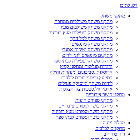
דלג לתוכן
מתקני משחק
מתקני משחק משולבים ממתכת
מתקני משחק משולבים מעץ
מתקני משחק ופעילות מעץ רוביניה
מתקני משחק לגיל הרך
מתקני משחק מונגשים
מתקני משחק וטיפוס אתגרי
מתקנים מונגשים לגני ילדים
מתקני משחק ופעילות לבתי ספר
נדנדות,מגלשות ומתקני קפיץ
קרוסלות ,סביבונים ומנהרות זחילה
בתי עץ וביתני בובות לילדים
לוחות משחק ומוסיקה פעילים
ארגזי חול,סככות צל והצללות
מתקני כושר ציבוריים
מתקני ספורט חוצות
מתקני כושר וספורט ציבוריים
מתקני כושר וספורט מעץ רוביניה
מתקני כושר וספורט לבתי ספר
מסלול נינג'ה
מתקנים לכלבים
ריהוט רחוב
ספסלי רחוב