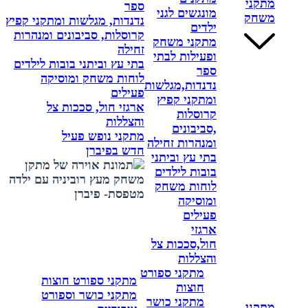
מתקני
ספר
מונגשים לגני
משחק
נדנדות, מגלשות ומתקני קפיץ
ילדים
קרוסלות, סביבונים ומנהרות
מתקני משחק
זחילה
ופעילות לבתי
בתי עץ וביתני בובות לילדים
ספר
לוחות משחק ומוסיקה
נדנדות,מגלשות
פעילים
ומתקני קפיץ
ארגזי חול, סככות צל
קרוסלות
והצללות
,סביבונים
מתקני נופש פעיל
ומנהרות זחילה
חדש בפיברן
בתי עץ וביתני
בובות לילדים
לוחות משחק
ומוסיקה
פעילים
ארגזי
חול,סככות צל
והצללות
מתקני ספורט
מתקני ספורט חוצות
חוצות
מתקני כושר וספורט
מתקני כושר
מתקני