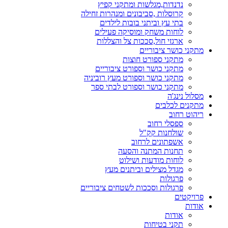
נדנדות,מגלשות ומתקני קפיץ
קרוסלות ,סביבונים ומנהרות זחילה
בתי עץ וביתני בובות לילדים
לוחות משחק ומוסיקה פעילים
ארגזי חול,סככות צל והצללות
מתקני כושר ציבוריים
מתקני ספורט חוצות
מתקני כושר וספורט ציבוריים
מתקני כושר וספורט מעץ רוביניה
מתקני כושר וספורט לבתי ספר
מסלול נינג'ה
מתקנים לכלבים
ריהוט רחוב
ספסלי רחוב
שולחנות קק"ל
אשפתונים לרחוב
תחנות המתנה והסעה
לוחות מודעות ושילוט
מגדל מצילים וביתנים מעץ
פרגולות
פרגולות וסככות לשטחים ציבוריים
פרויקטים
אודות
אודות
תקני בטיחות