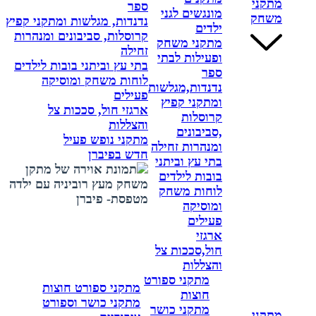
מתקני
ספר
מונגשים לגני
משחק
נדנדות, מגלשות ומתקני קפיץ
ילדים
קרוסלות, סביבונים ומנהרות
מתקני משחק
זחילה
ופעילות לבתי
בתי עץ וביתני בובות לילדים
ספר
לוחות משחק ומוסיקה
נדנדות,מגלשות
פעילים
ומתקני קפיץ
ארגזי חול, סככות צל
קרוסלות
והצללות
,סביבונים
מתקני נופש פעיל
ומנהרות זחילה
חדש בפיברן
בתי עץ וביתני
בובות לילדים
לוחות משחק
ומוסיקה
פעילים
ארגזי
חול,סככות צל
והצללות
מתקני ספורט
מתקני ספורט חוצות
חוצות
מתקני כושר וספורט
מתקני כושר
מתקני