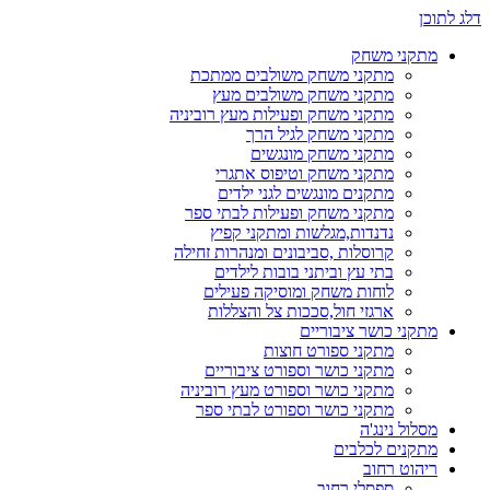
דלג לתוכן
מתקני משחק
מתקני משחק משולבים ממתכת
מתקני משחק משולבים מעץ
מתקני משחק ופעילות מעץ רוביניה
מתקני משחק לגיל הרך
מתקני משחק מונגשים
מתקני משחק וטיפוס אתגרי
מתקנים מונגשים לגני ילדים
מתקני משחק ופעילות לבתי ספר
נדנדות,מגלשות ומתקני קפיץ
קרוסלות ,סביבונים ומנהרות זחילה
בתי עץ וביתני בובות לילדים
לוחות משחק ומוסיקה פעילים
ארגזי חול,סככות צל והצללות
מתקני כושר ציבוריים
מתקני ספורט חוצות
מתקני כושר וספורט ציבוריים
מתקני כושר וספורט מעץ רוביניה
מתקני כושר וספורט לבתי ספר
מסלול נינג'ה
מתקנים לכלבים
ריהוט רחוב
ספסלי רחוב