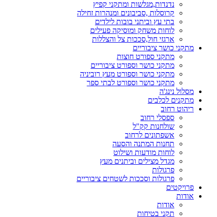
נדנדות,מגלשות ומתקני קפיץ
קרוסלות ,סביבונים ומנהרות זחילה
בתי עץ וביתני בובות לילדים
לוחות משחק ומוסיקה פעילים
ארגזי חול,סככות צל והצללות
מתקני כושר ציבוריים
מתקני ספורט חוצות
מתקני כושר וספורט ציבוריים
מתקני כושר וספורט מעץ רוביניה
מתקני כושר וספורט לבתי ספר
מסלול נינג'ה
מתקנים לכלבים
ריהוט רחוב
ספסלי רחוב
שולחנות קק"ל
אשפתונים לרחוב
תחנות המתנה והסעה
לוחות מודעות ושילוט
מגדל מצילים וביתנים מעץ
פרגולות
פרגולות וסככות לשטחים ציבוריים
פרויקטים
אודות
אודות
תקני בטיחות