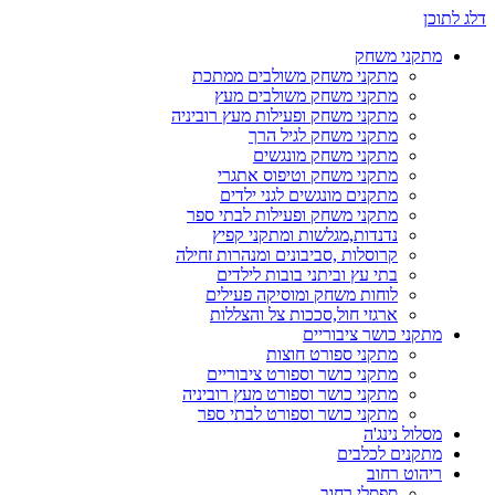
דלג לתוכן
מתקני משחק
מתקני משחק משולבים ממתכת
מתקני משחק משולבים מעץ
מתקני משחק ופעילות מעץ רוביניה
מתקני משחק לגיל הרך
מתקני משחק מונגשים
מתקני משחק וטיפוס אתגרי
מתקנים מונגשים לגני ילדים
מתקני משחק ופעילות לבתי ספר
נדנדות,מגלשות ומתקני קפיץ
קרוסלות ,סביבונים ומנהרות זחילה
בתי עץ וביתני בובות לילדים
לוחות משחק ומוסיקה פעילים
ארגזי חול,סככות צל והצללות
מתקני כושר ציבוריים
מתקני ספורט חוצות
מתקני כושר וספורט ציבוריים
מתקני כושר וספורט מעץ רוביניה
מתקני כושר וספורט לבתי ספר
מסלול נינג'ה
מתקנים לכלבים
ריהוט רחוב
ספסלי רחוב