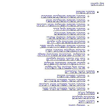
דלג לתוכן
מתקני משחק
מתקני משחק משולבים ממתכת
מתקני משחק משולבים מעץ
מתקני משחק ופעילות מעץ רוביניה
מתקני משחק לגיל הרך
מתקני משחק מונגשים
מתקני משחק וטיפוס אתגרי
מתקנים מונגשים לגני ילדים
מתקני משחק ופעילות לבתי ספר
נדנדות,מגלשות ומתקני קפיץ
קרוסלות ,סביבונים ומנהרות זחילה
בתי עץ וביתני בובות לילדים
לוחות משחק ומוסיקה פעילים
ארגזי חול,סככות צל והצללות
מתקני כושר ציבוריים
מתקני ספורט חוצות
מתקני כושר וספורט ציבוריים
מתקני כושר וספורט מעץ רוביניה
מתקני כושר וספורט לבתי ספר
מסלול נינג'ה
מתקנים לכלבים
ריהוט רחוב
ספסלי רחוב