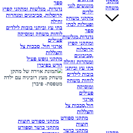
מתקני
ספר
מונגשים לגני
משחק
נדנדות, מגלשות ומתקני קפיץ
ילדים
קרוסלות, סביבונים ומנהרות
מתקני משחק
זחילה
ופעילות לבתי
בתי עץ וביתני בובות לילדים
ספר
לוחות משחק ומוסיקה
נדנדות,מגלשות
פעילים
ומתקני קפיץ
ארגזי חול, סככות צל
קרוסלות
והצללות
,סביבונים
מתקני נופש פעיל
ומנהרות זחילה
חדש בפיברן
בתי עץ וביתני
בובות לילדים
לוחות משחק
ומוסיקה
פעילים
ארגזי
חול,סככות צל
והצללות
מתקני ספורט
מתקני ספורט חוצות
חוצות
מתקני כושר וספורט
מתקני כושר
מתקני