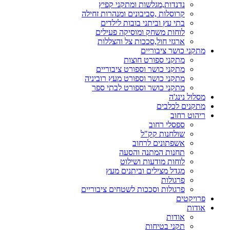
נדנדות,מגלשות ומתקני קפיץ
קרוסלות ,סביבונים ומנהרות זחילה
בתי עץ וביתני בובות לילדים
לוחות משחק ומוסיקה פעילים
ארגזי חול,סככות צל והצללות
מתקני כושר ציבוריים
מתקני ספורט חוצות
מתקני כושר וספורט ציבוריים
מתקני כושר וספורט מעץ רוביניה
מתקני כושר וספורט לבתי ספר
מסלול נינג'ה
מתקנים לכלבים
ריהוט רחוב
ספסלי רחוב
שולחנות קק"ל
אשפתונים לרחוב
תחנות המתנה והסעה
לוחות מודעות ושילוט
מגדל מצילים וביתנים מעץ
פרגולות
פרגולות וסככות לשטחים ציבוריים
פרויקטים
אודות
אודות
תקני בטיחות