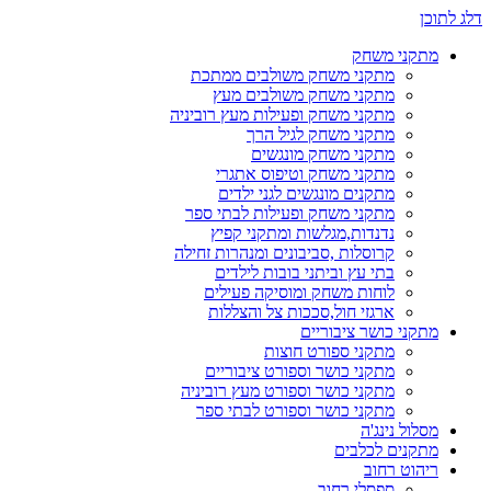
דלג לתוכן
מתקני משחק
מתקני משחק משולבים ממתכת
מתקני משחק משולבים מעץ
מתקני משחק ופעילות מעץ רוביניה
מתקני משחק לגיל הרך
מתקני משחק מונגשים
מתקני משחק וטיפוס אתגרי
מתקנים מונגשים לגני ילדים
מתקני משחק ופעילות לבתי ספר
נדנדות,מגלשות ומתקני קפיץ
קרוסלות ,סביבונים ומנהרות זחילה
בתי עץ וביתני בובות לילדים
לוחות משחק ומוסיקה פעילים
ארגזי חול,סככות צל והצללות
מתקני כושר ציבוריים
מתקני ספורט חוצות
מתקני כושר וספורט ציבוריים
מתקני כושר וספורט מעץ רוביניה
מתקני כושר וספורט לבתי ספר
מסלול נינג'ה
מתקנים לכלבים
ריהוט רחוב
ספסלי רחוב