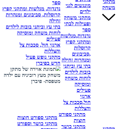
מתקני
ספר
מונגשים לגני
משחק
נדנדות, מגלשות ומתקני קפיץ
ילדים
קרוסלות, סביבונים ומנהרות
מתקני משחק
זחילה
ופעילות לבתי
בתי עץ וביתני בובות לילדים
ספר
לוחות משחק ומוסיקה
נדנדות,מגלשות
פעילים
ומתקני קפיץ
ארגזי חול, סככות צל
קרוסלות
והצללות
,סביבונים
מתקני נופש פעיל
ומנהרות זחילה
חדש בפיברן
בתי עץ וביתני
בובות לילדים
לוחות משחק
ומוסיקה
פעילים
ארגזי
חול,סככות צל
והצללות
מתקני ספורט
מתקני ספורט חוצות
חוצות
מתקני כושר וספורט
מתקני כושר
מתקני