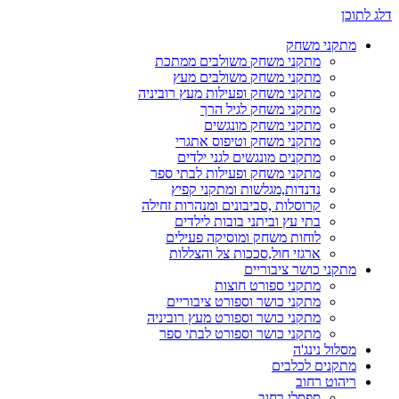
דלג לתוכן
מתקני משחק
מתקני משחק משולבים ממתכת
מתקני משחק משולבים מעץ
מתקני משחק ופעילות מעץ רוביניה
מתקני משחק לגיל הרך
מתקני משחק מונגשים
מתקני משחק וטיפוס אתגרי
מתקנים מונגשים לגני ילדים
מתקני משחק ופעילות לבתי ספר
נדנדות,מגלשות ומתקני קפיץ
קרוסלות ,סביבונים ומנהרות זחילה
בתי עץ וביתני בובות לילדים
לוחות משחק ומוסיקה פעילים
ארגזי חול,סככות צל והצללות
מתקני כושר ציבוריים
מתקני ספורט חוצות
מתקני כושר וספורט ציבוריים
מתקני כושר וספורט מעץ רוביניה
מתקני כושר וספורט לבתי ספר
מסלול נינג'ה
מתקנים לכלבים
ריהוט רחוב
ספסלי רחוב