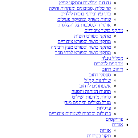
נדנדות,מגלשות ומתקני קפיץ
קרוסלות ,סביבונים ומנהרות זחילה
בתי עץ וביתני בובות לילדים
לוחות משחק ומוסיקה פעילים
ארגזי חול,סככות צל והצללות
מתקני כושר ציבוריים
מתקני ספורט חוצות
מתקני כושר וספורט ציבוריים
מתקני כושר וספורט מעץ רוביניה
מתקני כושר וספורט לבתי ספר
מסלול נינג'ה
מתקנים לכלבים
ריהוט רחוב
ספסלי רחוב
שולחנות קק"ל
אשפתונים לרחוב
תחנות המתנה והסעה
לוחות מודעות ושילוט
מגדל מצילים וביתנים מעץ
פרגולות
פרגולות וסככות לשטחים ציבוריים
פרויקטים
אודות
אודות
תקני בטיחות