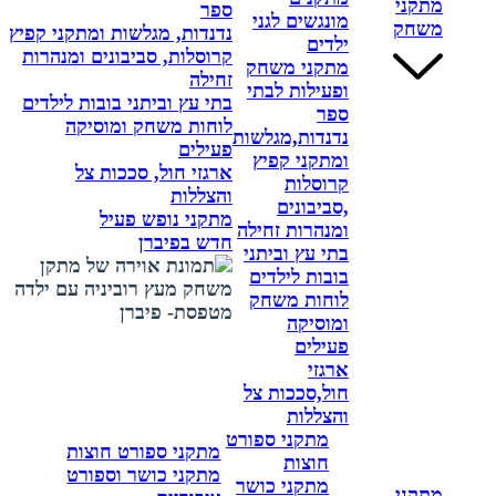
מתקני
ספר
מונגשים לגני
משחק
נדנדות, מגלשות ומתקני קפיץ
ילדים
קרוסלות, סביבונים ומנהרות
מתקני משחק
זחילה
ופעילות לבתי
בתי עץ וביתני בובות לילדים
ספר
לוחות משחק ומוסיקה
נדנדות,מגלשות
פעילים
ומתקני קפיץ
ארגזי חול, סככות צל
קרוסלות
והצללות
,סביבונים
מתקני נופש פעיל
ומנהרות זחילה
חדש בפיברן
בתי עץ וביתני
בובות לילדים
לוחות משחק
ומוסיקה
פעילים
ארגזי
חול,סככות צל
והצללות
מתקני ספורט
מתקני ספורט חוצות
חוצות
מתקני כושר וספורט
מתקני כושר
מתקני