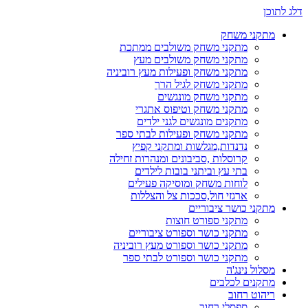
דלג לתוכן
מתקני משחק
מתקני משחק משולבים ממתכת
מתקני משחק משולבים מעץ
מתקני משחק ופעילות מעץ רוביניה
מתקני משחק לגיל הרך
מתקני משחק מונגשים
מתקני משחק וטיפוס אתגרי
מתקנים מונגשים לגני ילדים
מתקני משחק ופעילות לבתי ספר
נדנדות,מגלשות ומתקני קפיץ
קרוסלות ,סביבונים ומנהרות זחילה
בתי עץ וביתני בובות לילדים
לוחות משחק ומוסיקה פעילים
ארגזי חול,סככות צל והצללות
מתקני כושר ציבוריים
מתקני ספורט חוצות
מתקני כושר וספורט ציבוריים
מתקני כושר וספורט מעץ רוביניה
מתקני כושר וספורט לבתי ספר
מסלול נינג'ה
מתקנים לכלבים
ריהוט רחוב
ספסלי רחוב