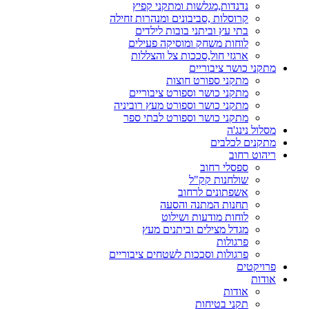
נדנדות,מגלשות ומתקני קפיץ
קרוסלות ,סביבונים ומנהרות זחילה
בתי עץ וביתני בובות לילדים
לוחות משחק ומוסיקה פעילים
ארגזי חול,סככות צל והצללות
מתקני כושר ציבוריים
מתקני ספורט חוצות
מתקני כושר וספורט ציבוריים
מתקני כושר וספורט מעץ רוביניה
מתקני כושר וספורט לבתי ספר
מסלול נינג'ה
מתקנים לכלבים
ריהוט רחוב
ספסלי רחוב
שולחנות קק"ל
אשפתונים לרחוב
תחנות המתנה והסעה
לוחות מודעות ושילוט
מגדל מצילים וביתנים מעץ
פרגולות
פרגולות וסככות לשטחים ציבוריים
פרויקטים
אודות
אודות
תקני בטיחות