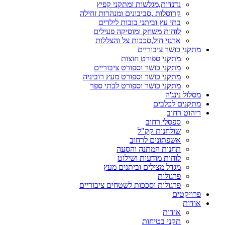
נדנדות,מגלשות ומתקני קפיץ
קרוסלות ,סביבונים ומנהרות זחילה
בתי עץ וביתני בובות לילדים
לוחות משחק ומוסיקה פעילים
ארגזי חול,סככות צל והצללות
מתקני כושר ציבוריים
מתקני ספורט חוצות
מתקני כושר וספורט ציבוריים
מתקני כושר וספורט מעץ רוביניה
מתקני כושר וספורט לבתי ספר
מסלול נינג'ה
מתקנים לכלבים
ריהוט רחוב
ספסלי רחוב
שולחנות קק"ל
אשפתונים לרחוב
תחנות המתנה והסעה
לוחות מודעות ושילוט
מגדל מצילים וביתנים מעץ
פרגולות
פרגולות וסככות לשטחים ציבוריים
פרויקטים
אודות
אודות
תקני בטיחות