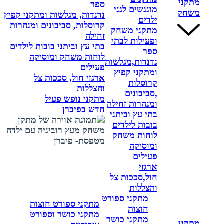
מתקני
ספר
מונגשים לגני
משחק
נדנדות, מגלשות ומתקני קפיץ
ילדים
קרוסלות, סביבונים ומנהרות
מתקני משחק
זחילה
ופעילות לבתי
בתי עץ וביתני בובות לילדים
ספר
לוחות משחק ומוסיקה
נדנדות,מגלשות
פעילים
ומתקני קפיץ
ארגזי חול, סככות צל
קרוסלות
והצללות
,סביבונים
מתקני נופש פעיל
ומנהרות זחילה
חדש בפיברן
בתי עץ וביתני
בובות לילדים
לוחות משחק
ומוסיקה
פעילים
ארגזי
חול,סככות צל
והצללות
מתקני ספורט
מתקני ספורט חוצות
חוצות
מתקני כושר וספורט
מתקני כושר
מתקני