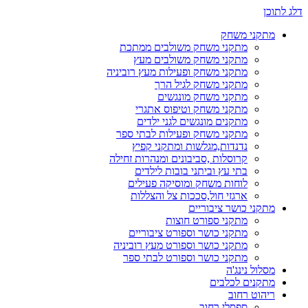
דלג לתוכן
מתקני משחק
מתקני משחק משולבים ממתכת
מתקני משחק משולבים מעץ
מתקני משחק ופעילות מעץ רוביניה
מתקני משחק לגיל הרך
מתקני משחק מונגשים
מתקני משחק וטיפוס אתגרי
מתקנים מונגשים לגני ילדים
מתקני משחק ופעילות לבתי ספר
נדנדות,מגלשות ומתקני קפיץ
קרוסלות ,סביבונים ומנהרות זחילה
בתי עץ וביתני בובות לילדים
לוחות משחק ומוסיקה פעילים
ארגזי חול,סככות צל והצללות
מתקני כושר ציבוריים
מתקני ספורט חוצות
מתקני כושר וספורט ציבוריים
מתקני כושר וספורט מעץ רוביניה
מתקני כושר וספורט לבתי ספר
מסלול נינג'ה
מתקנים לכלבים
ריהוט רחוב
ספסלי רחוב