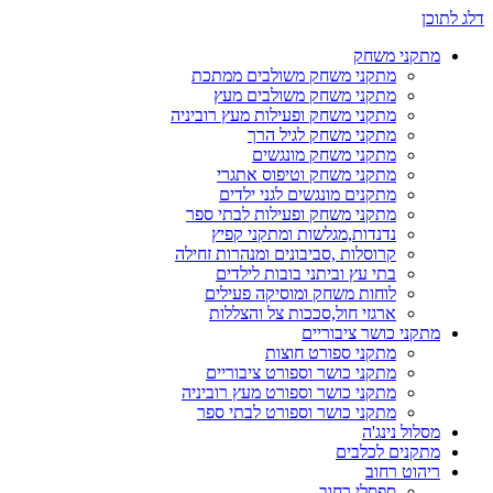
דלג לתוכן
מתקני משחק
מתקני משחק משולבים ממתכת
מתקני משחק משולבים מעץ
מתקני משחק ופעילות מעץ רוביניה
מתקני משחק לגיל הרך
מתקני משחק מונגשים
מתקני משחק וטיפוס אתגרי
מתקנים מונגשים לגני ילדים
מתקני משחק ופעילות לבתי ספר
נדנדות,מגלשות ומתקני קפיץ
קרוסלות ,סביבונים ומנהרות זחילה
בתי עץ וביתני בובות לילדים
לוחות משחק ומוסיקה פעילים
ארגזי חול,סככות צל והצללות
מתקני כושר ציבוריים
מתקני ספורט חוצות
מתקני כושר וספורט ציבוריים
מתקני כושר וספורט מעץ רוביניה
מתקני כושר וספורט לבתי ספר
מסלול נינג'ה
מתקנים לכלבים
ריהוט רחוב
ספסלי רחוב