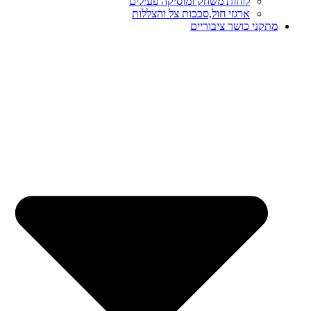
לוחות משחק ומוסיקה פעילים
ארגזי חול,סככות צל והצללות
מתקני כושר ציבוריים