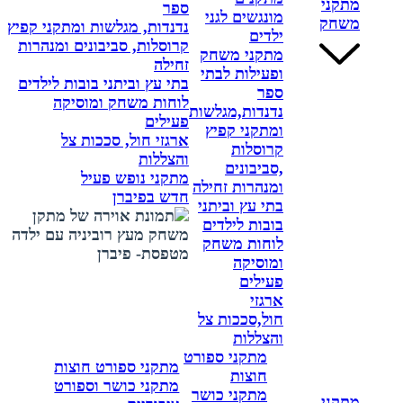
מתקני
ספר
מונגשים לגני
משחק
נדנדות, מגלשות ומתקני קפיץ
ילדים
קרוסלות, סביבונים ומנהרות
מתקני משחק
זחילה
ופעילות לבתי
בתי עץ וביתני בובות לילדים
ספר
לוחות משחק ומוסיקה
נדנדות,מגלשות
פעילים
ומתקני קפיץ
ארגזי חול, סככות צל
קרוסלות
והצללות
,סביבונים
מתקני נופש פעיל
ומנהרות זחילה
חדש בפיברן
בתי עץ וביתני
בובות לילדים
לוחות משחק
ומוסיקה
פעילים
ארגזי
חול,סככות צל
והצללות
מתקני ספורט
מתקני ספורט חוצות
חוצות
מתקני כושר וספורט
מתקני כושר
מתקני