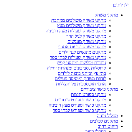
דלג לתוכן
מתקני משחק
מתקני משחק משולבים ממתכת
מתקני משחק משולבים מעץ
מתקני משחק ופעילות מעץ רוביניה
מתקני משחק לגיל הרך
מתקני משחק מונגשים
מתקני משחק וטיפוס אתגרי
מתקנים מונגשים לגני ילדים
מתקני משחק ופעילות לבתי ספר
נדנדות,מגלשות ומתקני קפיץ
קרוסלות ,סביבונים ומנהרות זחילה
בתי עץ וביתני בובות לילדים
לוחות משחק ומוסיקה פעילים
ארגזי חול,סככות צל והצללות
מתקני כושר ציבוריים
מתקני ספורט חוצות
מתקני כושר וספורט ציבוריים
מתקני כושר וספורט מעץ רוביניה
מתקני כושר וספורט לבתי ספר
מסלול נינג'ה
מתקנים לכלבים
ריהוט רחוב
ספסלי רחוב