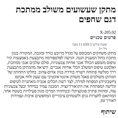
מתקן שעשועים משולב ממתכת
דגם שחפים
X-205.02
פרטים טכניים
שטח נדרש:
11.6X9.5 מטר
גיל:
+3
מתקן משחקים המבוסס על מגדל מרובע בודד ומוגבה, המקורה בגגון
מתכת כחול המעניק הגנה. הגישה לפלטפורמה מתבצעת באמצעות קיר
טיפוס משופע הכולל אבני אחיזה צבעוניות, סולם שלבים אנכי ממתכת,
ואלמנט טיפוס המשלב חבלי אחיזה אנכיים. היציאה מהמתקן מתבצעת
דרך מגלשה פתוחה וישרה בודדת בגוון אדום-צהוב. בחלקו התחתון של
המתקן משולבים פאנל משחק אינטראקטיבי עם שעון ולוח אבקס
(חשבונייה) המפתח למידה, לצד רשת חבלים אנכית מאתגרת לטיפוס
וגלישה המפתחת את הקואורדינציה. המבנה עמיד במיוחד ובעל צבעוניות
עזה, ומהווה פתרון פונקציונלי ובטיחותי המרכז מגוון פעילויות בשטח אחד,
המותאם לחצרות גנים ולשטחים ציבוריים המחפשים איכות ועמידות
לאורך זמן.
שיתוף