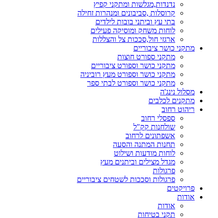
נדנדות,מגלשות ומתקני קפיץ
קרוסלות ,סביבונים ומנהרות זחילה
בתי עץ וביתני בובות לילדים
לוחות משחק ומוסיקה פעילים
ארגזי חול,סככות צל והצללות
מתקני כושר ציבוריים
מתקני ספורט חוצות
מתקני כושר וספורט ציבוריים
מתקני כושר וספורט מעץ רוביניה
מתקני כושר וספורט לבתי ספר
מסלול נינג'ה
מתקנים לכלבים
ריהוט רחוב
ספסלי רחוב
שולחנות קק"ל
אשפתונים לרחוב
תחנות המתנה והסעה
לוחות מודעות ושילוט
מגדל מצילים וביתנים מעץ
פרגולות
פרגולות וסככות לשטחים ציבוריים
פרויקטים
אודות
אודות
תקני בטיחות