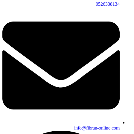
0526338134
info@fibran-online.com