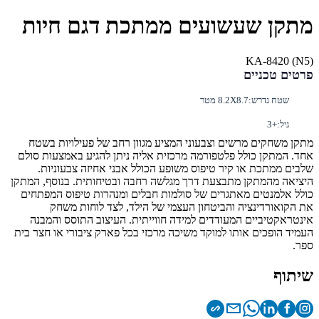
מתקן שעשועים ממתכת דגם חיות
(KA-8420 (N5
פרטים טכניים
שטח נדרש:
8.2X8.7 מטר
גיל:
+3
מתקן משחקים מרשים וצבעוני המציע מגוון רחב של פעילויות בשטח
אחד. המתקן כולל פלטפורמה מרכזית אליה ניתן להגיע באמצעות סולם
שלבים ממתכת או קיר טיפוס משופע הכולל אבני אחיזה צבעוניות.
היציאה מהמתקן מתבצעת דרך מגלשה רחבה ובטיחותית. בנוסף, המתקן
כולל אלמנטים מאתגרים של סולמות חבלים ומנהרות טיפוס המפתחים
את הקואורדינציה והביטחון העצמי של הילד, לצד לוחות משחק
אינטראקטיביים המעודדים למידה חווייתית. העיצוב התוסס והמבנה
העמיד הופכים אותו למוקד משיכה מרכזי בכל פארק ציבורי או חצר בית
ספר.
שיתוף