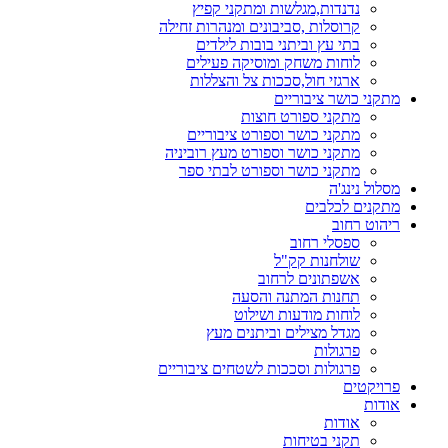
נדנדות,מגלשות ומתקני קפיץ
קרוסלות ,סביבונים ומנהרות זחילה
בתי עץ וביתני בובות לילדים
לוחות משחק ומוסיקה פעילים
ארגזי חול,סככות צל והצללות
מתקני כושר ציבוריים
מתקני ספורט חוצות
מתקני כושר וספורט ציבוריים
מתקני כושר וספורט מעץ רוביניה
מתקני כושר וספורט לבתי ספר
מסלול נינג'ה
מתקנים לכלבים
ריהוט רחוב
ספסלי רחוב
שולחנות קק"ל
אשפתונים לרחוב
תחנות המתנה והסעה
לוחות מודעות ושילוט
מגדל מצילים וביתנים מעץ
פרגולות
פרגולות וסככות לשטחים ציבוריים
פרויקטים
אודות
אודות
תקני בטיחות