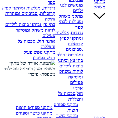
מתקני
ספר
מונגשים לגני
משחק
נדנדות, מגלשות ומתקני קפיץ
ילדים
קרוסלות, סביבונים ומנהרות
מתקני משחק
זחילה
ופעילות לבתי
בתי עץ וביתני בובות לילדים
ספר
לוחות משחק ומוסיקה
נדנדות,מגלשות
פעילים
ומתקני קפיץ
ארגזי חול, סככות צל
קרוסלות
והצללות
,סביבונים
מתקני נופש פעיל
ומנהרות זחילה
חדש בפיברן
בתי עץ וביתני
בובות לילדים
לוחות משחק
ומוסיקה
פעילים
ארגזי
חול,סככות צל
והצללות
מתקני ספורט
מתקני ספורט חוצות
חוצות
מתקני כושר וספורט
מתקני כושר
מתקני