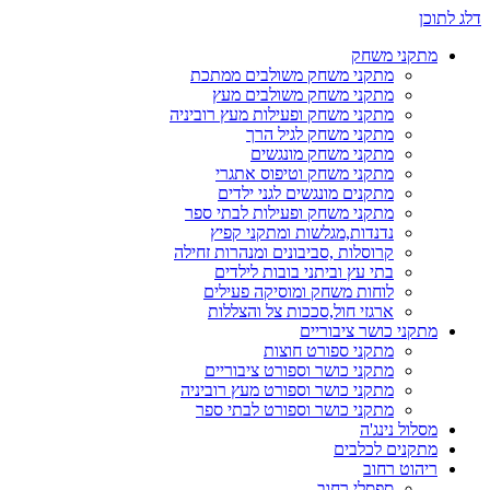
דלג לתוכן
מתקני משחק
מתקני משחק משולבים ממתכת
מתקני משחק משולבים מעץ
מתקני משחק ופעילות מעץ רוביניה
מתקני משחק לגיל הרך
מתקני משחק מונגשים
מתקני משחק וטיפוס אתגרי
מתקנים מונגשים לגני ילדים
מתקני משחק ופעילות לבתי ספר
נדנדות,מגלשות ומתקני קפיץ
קרוסלות ,סביבונים ומנהרות זחילה
בתי עץ וביתני בובות לילדים
לוחות משחק ומוסיקה פעילים
ארגזי חול,סככות צל והצללות
מתקני כושר ציבוריים
מתקני ספורט חוצות
מתקני כושר וספורט ציבוריים
מתקני כושר וספורט מעץ רוביניה
מתקני כושר וספורט לבתי ספר
מסלול נינג'ה
מתקנים לכלבים
ריהוט רחוב
ספסלי רחוב