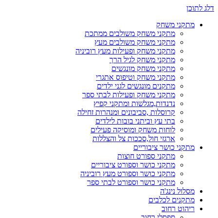
דלג לתוכן
מתקני משחק
מתקני משחק משולבים ממתכת
מתקני משחק משולבים מעץ
מתקני משחק ופעילות מעץ רוביניה
מתקני משחק לגיל הרך
מתקני משחק מונגשים
מתקני משחק וטיפוס אתגרי
מתקנים מונגשים לגני ילדים
מתקני משחק ופעילות לבתי ספר
נדנדות,מגלשות ומתקני קפיץ
קרוסלות ,סביבונים ומנהרות זחילה
בתי עץ וביתני בובות לילדים
לוחות משחק ומוסיקה פעילים
ארגזי חול,סככות צל והצללות
מתקני כושר ציבוריים
מתקני ספורט חוצות
מתקני כושר וספורט ציבוריים
מתקני כושר וספורט מעץ רוביניה
מתקני כושר וספורט לבתי ספר
מסלול נינג'ה
מתקנים לכלבים
ריהוט רחוב
ספסלי רחוב