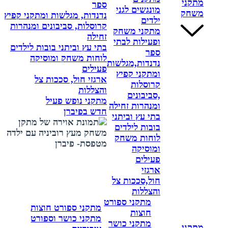
מתקני
ספר
מונגשים לגני
משחק
נדנדות, מגלשות ומתקני קפיץ
ילדים
קרוסלות, סביבונים ומנהרות
מתקני משחק
זחילה
ופעילות לבתי
בתי עץ וביתני בובות לילדים
ספר
לוחות משחק ומוסיקה
נדנדות,מגלשות
פעילים
ומתקני קפיץ
ארגזי חול, סככות צל
קרוסלות
והצללות
,סביבונים
מתקני נופש פעיל
ומנהרות זחילה
חדש בפיברן
בתי עץ וביתני
בובות לילדים
לוחות משחק
ומוסיקה
פעילים
ארגזי
חול,סככות צל
והצללות
מתקני ספורט
מתקני ספורט חוצות
חוצות
מתקני כושר וספורט
מתקני כושר
מתקני