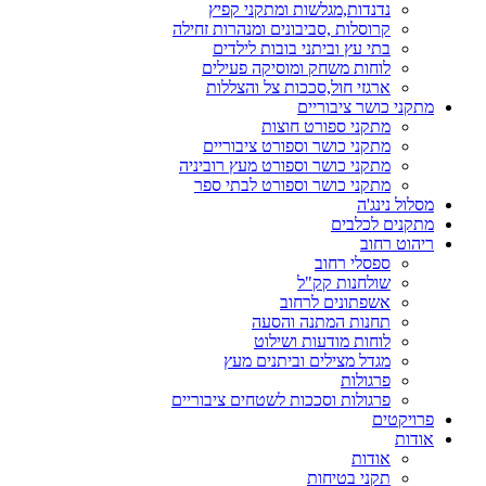
נדנדות,מגלשות ומתקני קפיץ
קרוסלות ,סביבונים ומנהרות זחילה
בתי עץ וביתני בובות לילדים
לוחות משחק ומוסיקה פעילים
ארגזי חול,סככות צל והצללות
מתקני כושר ציבוריים
מתקני ספורט חוצות
מתקני כושר וספורט ציבוריים
מתקני כושר וספורט מעץ רוביניה
מתקני כושר וספורט לבתי ספר
מסלול נינג'ה
מתקנים לכלבים
ריהוט רחוב
ספסלי רחוב
שולחנות קק"ל
אשפתונים לרחוב
תחנות המתנה והסעה
לוחות מודעות ושילוט
מגדל מצילים וביתנים מעץ
פרגולות
פרגולות וסככות לשטחים ציבוריים
פרויקטים
אודות
אודות
תקני בטיחות