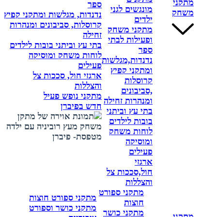
מתקני
ספר
מונגשים לגני
משחק
נדנדות, מגלשות ומתקני קפיץ
ילדים
קרוסלות, סביבונים ומנהרות
מתקני משחק
זחילה
ופעילות לבתי
בתי עץ וביתני בובות לילדים
ספר
לוחות משחק ומוסיקה
נדנדות,מגלשות
פעילים
ומתקני קפיץ
ארגזי חול, סככות צל
קרוסלות
והצללות
,סביבונים
מתקני נופש פעיל
ומנהרות זחילה
חדש בפיברן
בתי עץ וביתני
בובות לילדים
לוחות משחק
ומוסיקה
פעילים
ארגזי
חול,סככות צל
והצללות
מתקני ספורט
מתקני ספורט חוצות
חוצות
מתקני כושר וספורט
מתקני כושר
מתקני