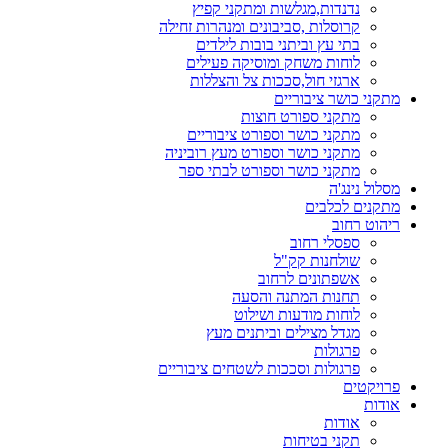
נדנדות,מגלשות ומתקני קפיץ
קרוסלות ,סביבונים ומנהרות זחילה
בתי עץ וביתני בובות לילדים
לוחות משחק ומוסיקה פעילים
ארגזי חול,סככות צל והצללות
מתקני כושר ציבוריים
מתקני ספורט חוצות
מתקני כושר וספורט ציבוריים
מתקני כושר וספורט מעץ רוביניה
מתקני כושר וספורט לבתי ספר
מסלול נינג'ה
מתקנים לכלבים
ריהוט רחוב
ספסלי רחוב
שולחנות קק"ל
אשפתונים לרחוב
תחנות המתנה והסעה
לוחות מודעות ושילוט
מגדל מצילים וביתנים מעץ
פרגולות
פרגולות וסככות לשטחים ציבוריים
פרויקטים
אודות
אודות
תקני בטיחות