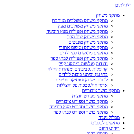
דלג לתוכן
מתקני משחק
מתקני משחק משולבים ממתכת
מתקני משחק משולבים מעץ
מתקני משחק ופעילות מעץ רוביניה
מתקני משחק לגיל הרך
מתקני משחק מונגשים
מתקני משחק וטיפוס אתגרי
מתקנים מונגשים לגני ילדים
מתקני משחק ופעילות לבתי ספר
נדנדות,מגלשות ומתקני קפיץ
קרוסלות ,סביבונים ומנהרות זחילה
בתי עץ וביתני בובות לילדים
לוחות משחק ומוסיקה פעילים
ארגזי חול,סככות צל והצללות
מתקני כושר ציבוריים
מתקני ספורט חוצות
מתקני כושר וספורט ציבוריים
מתקני כושר וספורט מעץ רוביניה
מתקני כושר וספורט לבתי ספר
מסלול נינג'ה
מתקנים לכלבים
ריהוט רחוב
ספסלי רחוב