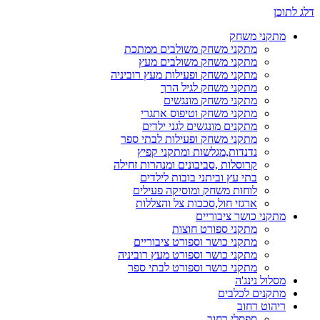
דלג לתוכן
מתקני משחק
מתקני משחק משולבים ממתכת
מתקני משחק משולבים מעץ
מתקני משחק ופעילות מעץ רוביניה
מתקני משחק לגיל הרך
מתקני משחק מונגשים
מתקני משחק וטיפוס אתגרי
מתקנים מונגשים לגני ילדים
מתקני משחק ופעילות לבתי ספר
נדנדות,מגלשות ומתקני קפיץ
קרוסלות ,סביבונים ומנהרות זחילה
בתי עץ וביתני בובות לילדים
לוחות משחק ומוסיקה פעילים
ארגזי חול,סככות צל והצללות
מתקני כושר ציבוריים
מתקני ספורט חוצות
מתקני כושר וספורט ציבוריים
מתקני כושר וספורט מעץ רוביניה
מתקני כושר וספורט לבתי ספר
מסלול נינג'ה
מתקנים לכלבים
ריהוט רחוב
ספסלי רחוב