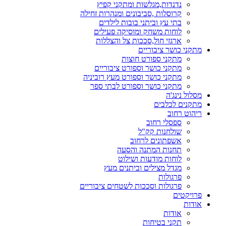
נדנדות,מגלשות ומתקני קפיץ
קרוסלות ,סביבונים ומנהרות זחילה
בתי עץ וביתני בובות לילדים
לוחות משחק ומוסיקה פעילים
ארגזי חול,סככות צל והצללות
מתקני כושר ציבוריים
מתקני ספורט חוצות
מתקני כושר וספורט ציבוריים
מתקני כושר וספורט מעץ רוביניה
מתקני כושר וספורט לבתי ספר
מסלול נינג'ה
מתקנים לכלבים
ריהוט רחוב
ספסלי רחוב
שולחנות קק"ל
אשפתונים לרחוב
תחנות המתנה והסעה
לוחות מודעות ושילוט
מגדל מצילים וביתנים מעץ
פרגולות
פרגולות וסככות לשטחים ציבוריים
פרויקטים
אודות
אודות
תקני בטיחות