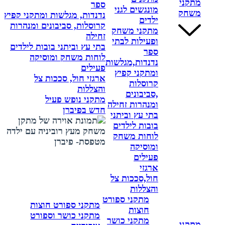
מתקני
ספר
מונגשים לגני
משחק
נדנדות, מגלשות ומתקני קפיץ
ילדים
קרוסלות, סביבונים ומנהרות
מתקני משחק
זחילה
ופעילות לבתי
בתי עץ וביתני בובות לילדים
ספר
לוחות משחק ומוסיקה
נדנדות,מגלשות
פעילים
ומתקני קפיץ
ארגזי חול, סככות צל
קרוסלות
והצללות
,סביבונים
מתקני נופש פעיל
ומנהרות זחילה
חדש בפיברן
בתי עץ וביתני
בובות לילדים
לוחות משחק
ומוסיקה
פעילים
ארגזי
חול,סככות צל
והצללות
מתקני ספורט
מתקני ספורט חוצות
חוצות
מתקני כושר וספורט
מתקני כושר
מתקני