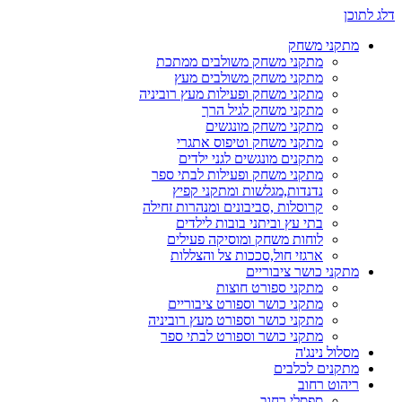
דלג לתוכן
מתקני משחק
מתקני משחק משולבים ממתכת
מתקני משחק משולבים מעץ
מתקני משחק ופעילות מעץ רוביניה
מתקני משחק לגיל הרך
מתקני משחק מונגשים
מתקני משחק וטיפוס אתגרי
מתקנים מונגשים לגני ילדים
מתקני משחק ופעילות לבתי ספר
נדנדות,מגלשות ומתקני קפיץ
קרוסלות ,סביבונים ומנהרות זחילה
בתי עץ וביתני בובות לילדים
לוחות משחק ומוסיקה פעילים
ארגזי חול,סככות צל והצללות
מתקני כושר ציבוריים
מתקני ספורט חוצות
מתקני כושר וספורט ציבוריים
מתקני כושר וספורט מעץ רוביניה
מתקני כושר וספורט לבתי ספר
מסלול נינג'ה
מתקנים לכלבים
ריהוט רחוב
ספסלי רחוב