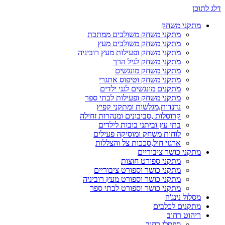
דלג לתוכן
מתקני משחק
מתקני משחק משולבים ממתכת
מתקני משחק משולבים מעץ
מתקני משחק ופעילות מעץ רוביניה
מתקני משחק לגיל הרך
מתקני משחק מונגשים
מתקני משחק וטיפוס אתגרי
מתקנים מונגשים לגני ילדים
מתקני משחק ופעילות לבתי ספר
נדנדות,מגלשות ומתקני קפיץ
קרוסלות ,סביבונים ומנהרות זחילה
בתי עץ וביתני בובות לילדים
לוחות משחק ומוסיקה פעילים
ארגזי חול,סככות צל והצללות
מתקני כושר ציבוריים
מתקני ספורט חוצות
מתקני כושר וספורט ציבוריים
מתקני כושר וספורט מעץ רוביניה
מתקני כושר וספורט לבתי ספר
מסלול נינג'ה
מתקנים לכלבים
ריהוט רחוב
ספסלי רחוב