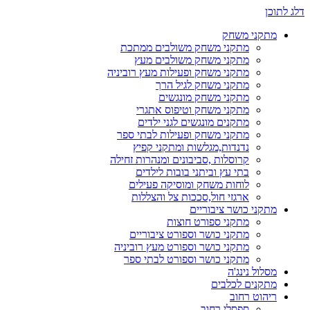
דלג לתוכן
מתקני משחק
מתקני משחק משולבים ממתכת
מתקני משחק משולבים מעץ
מתקני משחק ופעילות מעץ רוביניה
מתקני משחק לגיל הרך
מתקני משחק מונגשים
מתקני משחק וטיפוס אתגרי
מתקנים מונגשים לגני ילדים
מתקני משחק ופעילות לבתי ספר
נדנדות,מגלשות ומתקני קפיץ
קרוסלות ,סביבונים ומנהרות זחילה
בתי עץ וביתני בובות לילדים
לוחות משחק ומוסיקה פעילים
ארגזי חול,סככות צל והצללות
מתקני כושר ציבוריים
מתקני ספורט חוצות
מתקני כושר וספורט ציבוריים
מתקני כושר וספורט מעץ רוביניה
מתקני כושר וספורט לבתי ספר
מסלול נינג'ה
מתקנים לכלבים
ריהוט רחוב
ספסלי רחוב