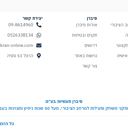
פיברן
יצירת קשר
 הציבורי
אודות פיברן
09-8614960
ה
תקנים ובטיחות
0526338134
קצועי
דרושים
ibran-online.com
אישית
נגישות באתר
הרצל 53 נתניה
צור קשר
פיברן תעשיות בע״מ
ת למרחב הציבורי, מעל 50 שנות ניסיון ומצוינות בעבודה עם רשויות ומוסדות
כל הזכו