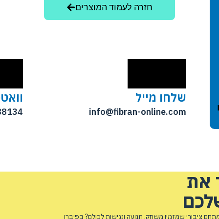
חזרה לעמוד המוצרים
שלחו מייל
וואט
88134
info@fibran-online.com
 את
לכם
חם ציבורי שמזמין משחק, תנועה ונגישות לכולם? בפיברן