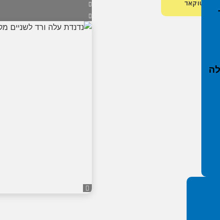
ץ אוטוקאד
י חול, סככות צל והצללות
י נופש פעיל
בפיברן
לה