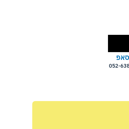
סאפ
052-63