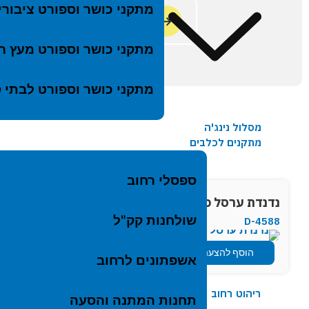
מתקני כושר וספורט ציבורי
←
→
המוצר הקודם
המוצר הבא
מתקני כושר וספורט מעץ רו
מתקני כושר וספורט לבתי 
מסלול נינג'ה
מתקנים לכלבים
ספסלי רחוב
נדנדת ערסל כפולה
נדנדת פעוט
שולחנות קק"ל
D-4551
D-4588
הוסף להצעה
לעמוד מוצר
הוסף ל
אשפתונים לרחוב
ריהוט רחוב
תחנות המתנה והסעה