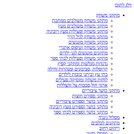
דלג לתוכן
מתקני משחק
מתקני משחק משולבים ממתכת
מתקני משחק משולבים מעץ
מתקני משחק ופעילות מעץ רוביניה
מתקני משחק לגיל הרך
מתקני משחק מונגשים
מתקני משחק וטיפוס אתגרי
מתקנים מונגשים לגני ילדים
מתקני משחק ופעילות לבתי ספר
נדנדות,מגלשות ומתקני קפיץ
קרוסלות ,סביבונים ומנהרות זחילה
בתי עץ וביתני בובות לילדים
לוחות משחק ומוסיקה פעילים
ארגזי חול,סככות צל והצללות
מתקני כושר ציבוריים
מתקני ספורט חוצות
מתקני כושר וספורט ציבוריים
מתקני כושר וספורט מעץ רוביניה
מתקני כושר וספורט לבתי ספר
מסלול נינג'ה
מתקנים לכלבים
ריהוט רחוב
ספסלי רחוב