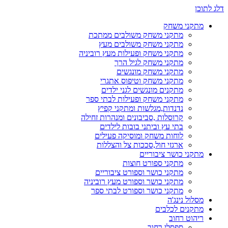
דלג לתוכן
מתקני משחק
מתקני משחק משולבים ממתכת
מתקני משחק משולבים מעץ
מתקני משחק ופעילות מעץ רוביניה
מתקני משחק לגיל הרך
מתקני משחק מונגשים
מתקני משחק וטיפוס אתגרי
מתקנים מונגשים לגני ילדים
מתקני משחק ופעילות לבתי ספר
נדנדות,מגלשות ומתקני קפיץ
קרוסלות ,סביבונים ומנהרות זחילה
בתי עץ וביתני בובות לילדים
לוחות משחק ומוסיקה פעילים
ארגזי חול,סככות צל והצללות
מתקני כושר ציבוריים
מתקני ספורט חוצות
מתקני כושר וספורט ציבוריים
מתקני כושר וספורט מעץ רוביניה
מתקני כושר וספורט לבתי ספר
מסלול נינג'ה
מתקנים לכלבים
ריהוט רחוב
ספסלי רחוב