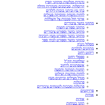
נדנדות,מגלשות ומתקני קפיץ
קרוסלות ,סביבונים ומנהרות זחילה
בתי עץ וביתני בובות לילדים
לוחות משחק ומוסיקה פעילים
ארגזי חול,סככות צל והצללות
מתקני כושר ציבוריים
מתקני ספורט חוצות
מתקני כושר וספורט ציבוריים
מתקני כושר וספורט מעץ רוביניה
מתקני כושר וספורט לבתי ספר
מסלול נינג'ה
מתקנים לכלבים
ריהוט רחוב
ספסלי רחוב
שולחנות קק"ל
אשפתונים לרחוב
תחנות המתנה והסעה
לוחות מודעות ושילוט
מגדל מצילים וביתנים מעץ
פרגולות
פרגולות וסככות לשטחים ציבוריים
פרויקטים
אודות
אודות
תקני בטיחות