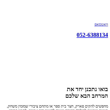
וואטסאפ
052-6388134
בואו נתכנן יחד את
המרחב הבא שלכם
מחפשים להקים פארק, חצר בית ספר או מתחם ציבורי שמזמין משחק,