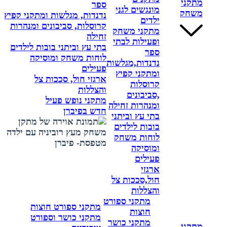
מתקני
ספר
מונגשים לגני
משחק
נדנדות, מגלשות ומתקני קפיץ
ילדים
קרוסלות, סביבונים ומנהרות
מתקני משחק
זחילה
ופעילות לבתי
בתי עץ וביתני בובות לילדים
ספר
לוחות משחק ומוסיקה
נדנדות,מגלשות
פעילים
ומתקני קפיץ
ארגזי חול, סככות צל
קרוסלות
והצללות
,סביבונים
מתקני נופש פעיל
ומנהרות זחילה
חדש בפיברן
בתי עץ וביתני
בובות לילדים
לוחות משחק
ומוסיקה
פעילים
ארגזי
חול,סככות צל
והצללות
מתקני ספורט
מתקני ספורט חוצות
חוצות
מתקני כושר וספורט
מתקני כושר
מתקני