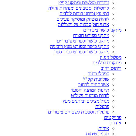
נדנדות,מגלשות ומתקני קפיץ
קרוסלות ,סביבונים ומנהרות זחילה
בתי עץ וביתני בובות לילדים
לוחות משחק ומוסיקה פעילים
ארגזי חול,סככות צל והצללות
מתקני כושר ציבוריים
מתקני ספורט חוצות
מתקני כושר וספורט ציבוריים
מתקני כושר וספורט מעץ רוביניה
מתקני כושר וספורט לבתי ספר
מסלול נינג'ה
מתקנים לכלבים
ריהוט רחוב
ספסלי רחוב
שולחנות קק"ל
אשפתונים לרחוב
תחנות המתנה והסעה
לוחות מודעות ושילוט
מגדל מצילים וביתנים מעץ
פרגולות
פרגולות וסככות לשטחים ציבוריים
פרויקטים
אודות
אודות
תקני בטיחות