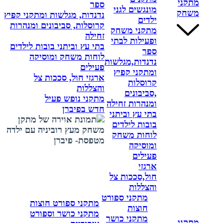
מתקני
ספר
מונגשים לגני
משחק
נדנדות, מגלשות ומתקני קפיץ
ילדים
קרוסלות, סביבונים ומנהרות
מתקני משחק
זחילה
ופעילות לבתי
בתי עץ וביתני בובות לילדים
ספר
לוחות משחק ומוסיקה
נדנדות,מגלשות
פעילים
ומתקני קפיץ
ארגזי חול, סככות צל
קרוסלות
והצללות
,סביבונים
מתקני נופש פעיל
ומנהרות זחילה
חדש בפיברן
בתי עץ וביתני
בובות לילדים
לוחות משחק
ומוסיקה
פעילים
ארגזי
חול,סככות צל
והצללות
מתקני ספורט
מתקני ספורט חוצות
חוצות
מתקני כושר וספורט
מתקני כושר
מתקני