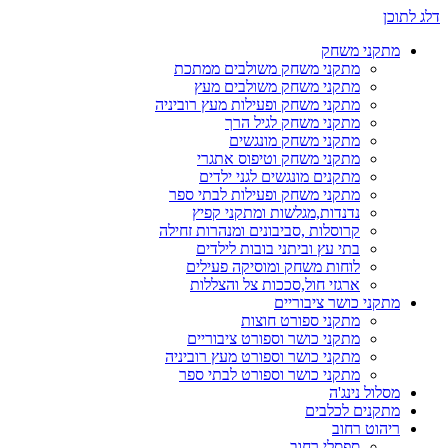
דלג לתוכן
מתקני משחק
מתקני משחק משולבים ממתכת
מתקני משחק משולבים מעץ
מתקני משחק ופעילות מעץ רוביניה
מתקני משחק לגיל הרך
מתקני משחק מונגשים
מתקני משחק וטיפוס אתגרי
מתקנים מונגשים לגני ילדים
מתקני משחק ופעילות לבתי ספר
נדנדות,מגלשות ומתקני קפיץ
קרוסלות ,סביבונים ומנהרות זחילה
בתי עץ וביתני בובות לילדים
לוחות משחק ומוסיקה פעילים
ארגזי חול,סככות צל והצללות
מתקני כושר ציבוריים
מתקני ספורט חוצות
מתקני כושר וספורט ציבוריים
מתקני כושר וספורט מעץ רוביניה
מתקני כושר וספורט לבתי ספר
מסלול נינג'ה
מתקנים לכלבים
ריהוט רחוב
ספסלי רחוב