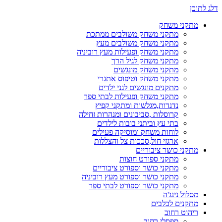
דלג לתוכן
מתקני משחק
מתקני משחק משולבים ממתכת
מתקני משחק משולבים מעץ
מתקני משחק ופעילות מעץ רוביניה
מתקני משחק לגיל הרך
מתקני משחק מונגשים
מתקני משחק וטיפוס אתגרי
מתקנים מונגשים לגני ילדים
מתקני משחק ופעילות לבתי ספר
נדנדות,מגלשות ומתקני קפיץ
קרוסלות ,סביבונים ומנהרות זחילה
בתי עץ וביתני בובות לילדים
לוחות משחק ומוסיקה פעילים
ארגזי חול,סככות צל והצללות
מתקני כושר ציבוריים
מתקני ספורט חוצות
מתקני כושר וספורט ציבוריים
מתקני כושר וספורט מעץ רוביניה
מתקני כושר וספורט לבתי ספר
מסלול נינג'ה
מתקנים לכלבים
ריהוט רחוב
ספסלי רחוב