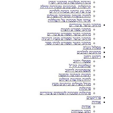
נדנדות,מגלשות ומתקני קפיץ
קרוסלות ,סביבונים ומנהרות זחילה
בתי עץ וביתני בובות לילדים
לוחות משחק ומוסיקה פעילים
ארגזי חול,סככות צל והצללות
מתקני כושר ציבוריים
מתקני ספורט חוצות
מתקני כושר וספורט ציבוריים
מתקני כושר וספורט מעץ רוביניה
מתקני כושר וספורט לבתי ספר
מסלול נינג'ה
מתקנים לכלבים
ריהוט רחוב
ספסלי רחוב
שולחנות קק"ל
אשפתונים לרחוב
תחנות המתנה והסעה
לוחות מודעות ושילוט
מגדל מצילים וביתנים מעץ
פרגולות
פרגולות וסככות לשטחים ציבוריים
פרויקטים
אודות
אודות
תקני בטיחות