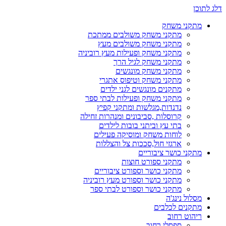
דלג לתוכן
מתקני משחק
מתקני משחק משולבים ממתכת
מתקני משחק משולבים מעץ
מתקני משחק ופעילות מעץ רוביניה
מתקני משחק לגיל הרך
מתקני משחק מונגשים
מתקני משחק וטיפוס אתגרי
מתקנים מונגשים לגני ילדים
מתקני משחק ופעילות לבתי ספר
נדנדות,מגלשות ומתקני קפיץ
קרוסלות ,סביבונים ומנהרות זחילה
בתי עץ וביתני בובות לילדים
לוחות משחק ומוסיקה פעילים
ארגזי חול,סככות צל והצללות
מתקני כושר ציבוריים
מתקני ספורט חוצות
מתקני כושר וספורט ציבוריים
מתקני כושר וספורט מעץ רוביניה
מתקני כושר וספורט לבתי ספר
מסלול נינג'ה
מתקנים לכלבים
ריהוט רחוב
ספסלי רחוב