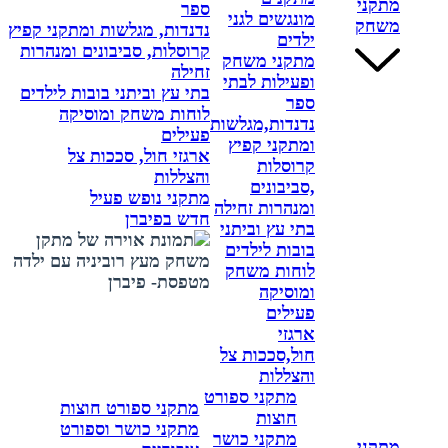
מתקני
ספר
מונגשים לגני
משחק
נדנדות, מגלשות ומתקני קפיץ
ילדים
קרוסלות, סביבונים ומנהרות
מתקני משחק
זחילה
ופעילות לבתי
בתי עץ וביתני בובות לילדים
ספר
לוחות משחק ומוסיקה
נדנדות,מגלשות
פעילים
ומתקני קפיץ
ארגזי חול, סככות צל
קרוסלות
והצללות
,סביבונים
מתקני נופש פעיל
ומנהרות זחילה
חדש בפיברן
בתי עץ וביתני
בובות לילדים
לוחות משחק
ומוסיקה
פעילים
ארגזי
חול,סככות צל
והצללות
מתקני ספורט
מתקני ספורט חוצות
חוצות
מתקני כושר וספורט
מתקני כושר
מתקני